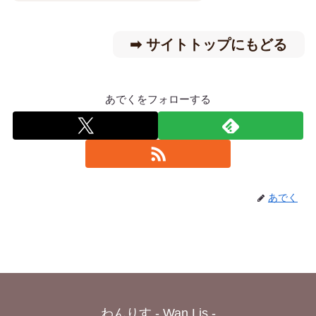
➡︎ サイトトップにもどる
あでくをフォローする
あでく
わんりす - Wan Lis -