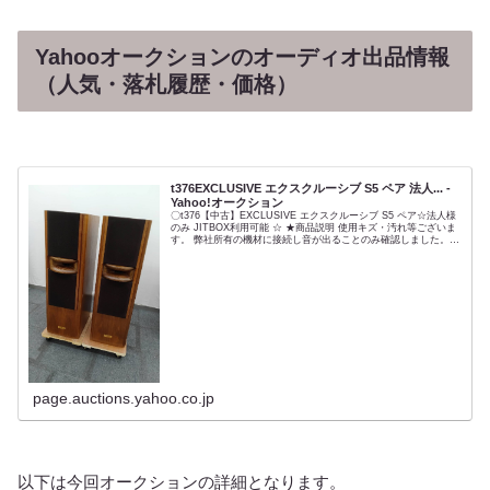
Yahooオークションのオーディオ出品情報
（人気・落札履歴・価格）
t376EXCLUSIVE エクスクルーシブ S5 ペア 法人... -
Yahoo!オークション
〇t376【中古】EXCLUSIVE エクスクルーシブ S5 ペア☆法人様
のみ JITBOX利用可能 ☆ ★商品説明 使用キズ・汚れ等ございま
す。 弊社所有の機材に接続し音が出ることのみ確認しました。
専門的な知識が無く全ての機能を試してい...
page.auctions.yahoo.co.jp
以下は今回オークションの詳細となります。