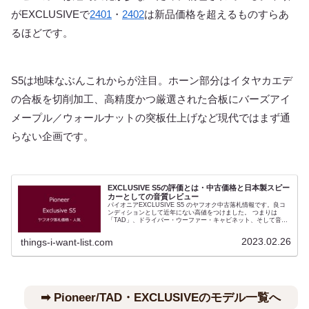
がEXCLUSIVEで
2401
・
2402
は新品価格を超えるものすらあ
るほどです。
S5は地味なぶんこれからが注目。ホーン部分はイタヤカエデ
の合板を切削加工、高精度かつ厳選された合板にバーズアイ
メープル／ウォールナットの突板仕上げなど現代ではまず通
らない企画です。
EXCLUSIVE S5の評価とは・中古価格と日本製スピー
カーとしての音質レビュー
パイオニアEXCLUSIVE S5 のヤフオク中古落札情報です。良コ
ンディションとして近年にない高値をつけました。 つまりは
「TAD」、ドライバー・ウーファー・キャビネット、そして音決
めのセンスは現代でもハイエンドです。こんにち高能率ホーンは
少なくなったため人気は上昇しております。 DIATONEの名機
2023.02.26
things-i-want-list.com
群、DS-5000、V-9000、2S-3003が一服しているなかジリジリと
相場が上がり続けていることもいかにポテンシャルがあるかの証
となっています。 キャビネットの造りもよく経年変化に耐えてい
ます、個体数は少なくなりましたがオークション出品のたびに価
格を更新しているイメージがあります。
➡︎ Pioneer/TAD・EXCLUSIVEのモデル一覧へ