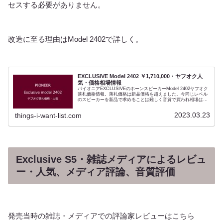
セスする必要がありません。
改造に至る理由はModel 2402で詳しく。
EXCLUSIVE Model 2402 ￥1,710,000・ヤフオク人
気・価格相場情報
パイオニアEXCLUSIVEのホーンスピーカーModel 2402ヤフオク
落札価格情報。落札価格は新品価格を超えました。今同じレベル
のスピーカーを新品で求めることは難しく音質で買われ相場は上
がっています。 魅力は4インチのホーンドライバー「TD4001」
につきます。世界でもウエスタンエレクトリック・JBL・GAUSS
2023.03.23
things-i-want-list.com
そしてPioneer「EXCLUSIVE」の4社しか作っていません。 それ
だけに美品の価値は高く、オークションの人気と落札価格は年々
上がっています。高い人気を背景に中古オーディオショップで求
めることは難しく、オーナーや買取専門業者によるオークション
流通が主体です。 それだけにコンディションへの評価は厳しく、
状態で大きく価格差があります。 落札価格は高額ですが、現状同
価格では小型スピーカー、それもハイエンドの入り口レベルと考
えれば実はかなりコスパがよいおすすめといえるスピーカーで
Exclusive S5・雑誌メディアによるレビュ
す。
ー・人気、メディア評論、音質評価
発売当時の雑誌・メディアでの評論家レビューはこちら