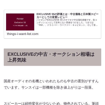
EXCLUSIVE S5の評価とは・中古価格と日本製スピー
カーとしての音質レビュー
パイオニアEXCLUSIVE S5 のヤフオク中古落札情報です。良コ
ンディションとして近年にない高値をつけました。つまりは
「TAD」、ドライバー・ウーファー・キャビネット、そして音決
めのセンスは現代でもハイエンドです。こんにち高能率ホーン
は...
things-i-want-list.com
EXCLUSIVEの中古・オークション相場は
上昇気味
国産オーディオの名機といわれたものも中古の選別がすすん
でいます。サンスイは一部機種を除き値上がりは一段落。
スピーカーは経時変化が少ないため、物色されている。筆頭