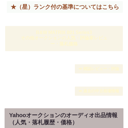
★（星）ランク付の基準については
こちら
B&W MATRIX 801 Series3
その他オークションの人気・評論家レビュ
ー・落札価格
➡︎ 雑誌レビュー・評論
➡︎ 過去の中古相場情報
Yahooオークションのオーディオ出品情報
（人気・落札履歴・価格）