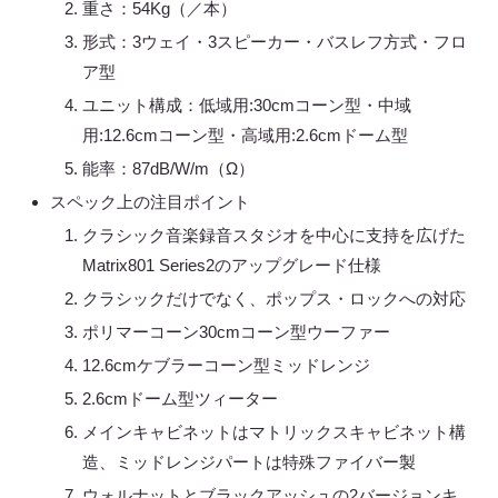
重さ：54Kg（／本）
形式：3ウェイ・3スピーカー・バスレフ方式・フロ
ア型
ユニット構成：低域用:30cmコーン型・中域
用:12.6cmコーン型・高域用:2.6cmドーム型
能率：87dB/W/m（Ω）
スペック上の注目ポイント
クラシック音楽録音スタジオを中心に支持を広げた
Matrix801 Series2のアップグレード仕様
クラシックだけでなく、ポップス・ロックへの対応
ポリマーコーン30cmコーン型ウーファー
12.6cmケブラーコーン型ミッドレンジ
2.6cmドーム型ツィーター
メインキャビネットはマトリックスキャビネット構
造、ミッドレンジパートは特殊ファイバー製
ウォルナットとブラックアッシュの2バージョンキ