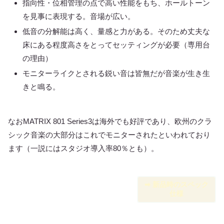
指向性・位相管理の点で高い性能をもち、ホールトーン
を見事に表現する。音場が広い。
低音の分解能は高く、量感と力がある。そのため丈夫な
床にある程度高さをとってセッティングが必要（専用台
の理由）
モニターライクとされる鋭い音は皆無だが音楽が生き生
きと鳴る。
なおMATRIX 801 Series3は海外でも好評であり、欧州のクラ
シック音楽の大部分はこれでモニターされたといわれており
ます（一説にはスタジオ導入率80％とも）。
➡︎ 新品時のスペック
仕様