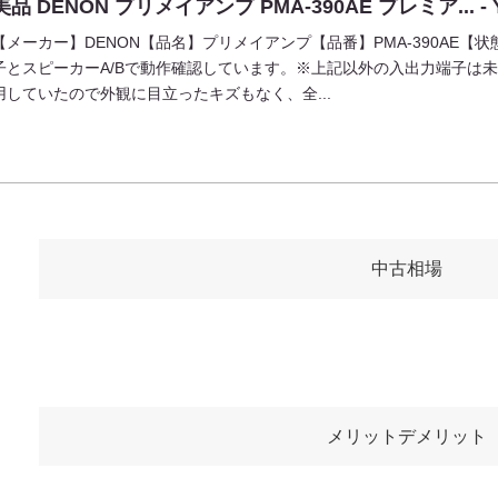
美品 DENON プリメイアンプ PMA-390AE プレミア... -
【メーカー】DENON【品名】プリメイアンプ【品番】PMA-390AE【状態
子とスピーカーA/Bで動作確認しています。※上記以外の入出力端子は
用していたので外観に目立ったキズもなく、全...
中古相場
メリットデメリット