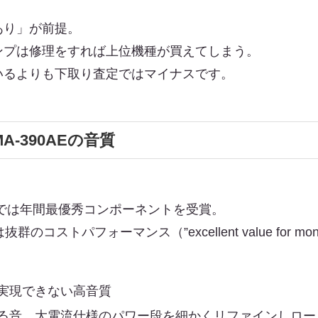
あり」が前提。
ンプは修理をすれば上位機種が買えてしまう。
いるよりも下取り査定ではマイナスです。
A-390AEの音質
2月号では年間最優秀コンポーネントを受賞。
らは抜群のコストパフォーマンス（”excellent value fo
実現できない高音質
る音。大電流仕様のパワー段を細かくリファインしロー