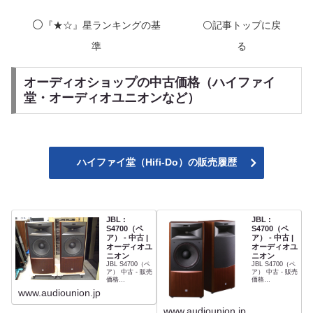
⚪️
『★☆』星ランキングの基
⚪️記事トップに戻
準
る
オーディオショップの中古価格（ハイファイ
堂・オーディオユニオンなど）
ハイファイ堂（Hifi-Do）の販売履歴
JBL :
JBL :
S4700（ペ
S4700（ペ
ア） - 中古 |
ア） - 中古 |
オーディオユ
オーディオユ
ニオン
ニオン
JBL S4700（ペ
JBL S4700（ペ
ア） 中古 - 販売
ア） 中古 - 販売
価格
価格
¥628,000(税込)
¥728,000(税込)
www.audiounion.jp
www.audiounion.jp