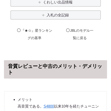
くわしい出品情報
入札の全記録
⚪️
⚪️
『★☆』星ランキン
JBL
のモデル一
グの基準
覧に戻る
音質レビューと中古のメリット・デメリッ
ト
メリット
高音質である。
S4800
以来10年を経たチューニン