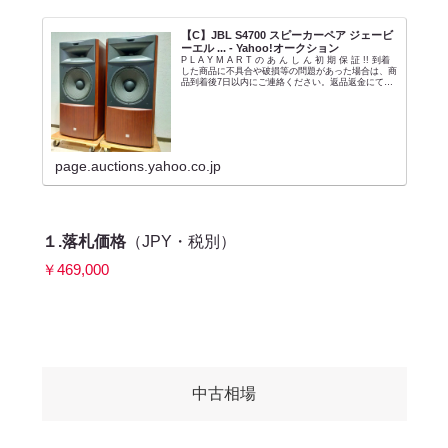
【C】JBL S4700 スピーカーペア ジェービ
ーエル ... - Yahoo!オークション
P L A Y M A R T の あ ん し ん 初 期 保 証 !! 到着
した商品に不具合や破損等の問題があった場合は、商
品到着後7日以内にご連絡ください。返品返金にて対
応いたします。商品到着後、できるだけお早めの状
態・動作確認をお願い...
page.auctions.yahoo.co.jp
１.落札価格
（JPY・税別）
￥469,000
中古相場