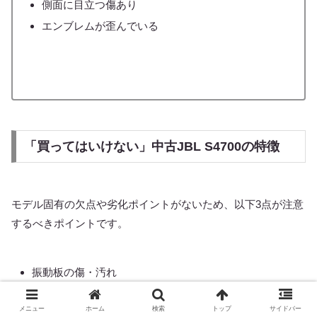
側面に目立つ傷あり
エンブレムが歪んでいる
「買ってはいけない」中古JBL S4700の特徴
モデル固有の欠点や劣化ポイントがないため、以下3点が注意
するべきポイントです。
振動板の傷・汚れ
理論上修理可能ですが、S4700の中古価格を考える
メニュー
ホーム
検索
トップ
サイドバー
とかなり割高になります。現実的ではない。