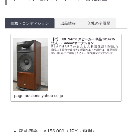
価格・コンディション
出品情報
入札の全履歴
【C】 JBL S4700 スピーカー 単品 3014275
法人... - Yahoo!オークション
P L A Y M A R T の あ ん し ん 初 期 保 証 !! 到着した
商品に不具合や破損等の問題があった場合は、商品到着
後7日以内にご連絡ください。返品返金にて対応いたし
ます。商品到着後、できるだけお早めの状態・動作確認
をお願い...
page.auctions.yahoo.co.jp
落札価格：￥156,000（JPY・税別）