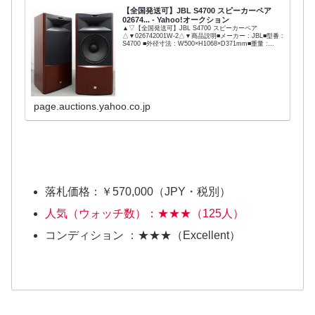
【全国発送可】JBL S4700 スピーカーペア
02674... - Yahoo!オークション
▲▽【全国発送可】JBL S4700 スピーカーペア
△▼026742001W-2△▼商品説明■メーカー : JBL■型番 :
S4700 ■外径寸法 : W500×H1068×D371mm■重量 :
54.5kg ※ペアでの出品となります。...
page.auctions.yahoo.co.jp
落札価格：￥570,000（JPY・税別）
人気（ウォッチ数）：★★★（125人）
コンディション ：★★★（Excellent）