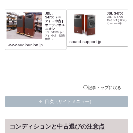
JBL :
JBL S4700
S4700（ペ
JBL S-4700
15インチ(38cm)
ア） - 中古 |
ウーハー+中高
オーディオユ
域に2インチ+超
ニオン
高域に1.9cmコ
JBL S4700（ペ
ンプレッション
ア） 中古 - 販売
ドライバーユニ
価格
ットを搭載した
sound-support.jp
¥598,000(税込)
フロア型3way
www.audiounion.jp
未開封・新品
⚪️
記事
トップ
に戻る
目次（サイトメニュー）
コンディションと中古選びの注意点