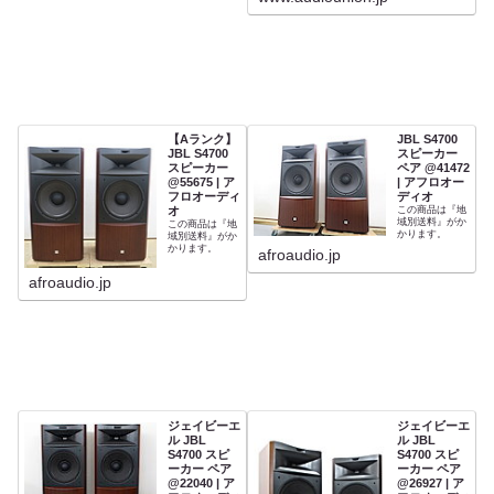
【Aランク】
JBL S4700
JBL S4700
スピーカー
スピーカー
ペア @41472
@55675 | ア
| アフロオー
フロオーディ
ディオ
オ
この商品は『地
域別送料』がか
この商品は『地
かります。
域別送料』がか
かります。
afroaudio.jp
afroaudio.jp
ジェイビーエ
ジェイビーエ
ル JBL
ル JBL
S4700 スピ
S4700 スピ
ーカー ペア
ーカー ペア
@22040 | ア
@26927 | ア