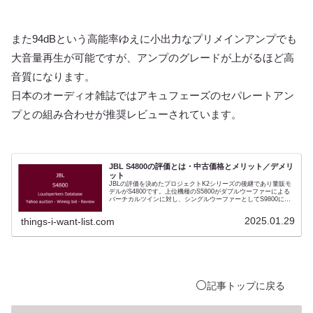
また94dBという高能率ゆえに小出力なプリメインアンプでも
大音量再生が可能ですが、アンプのグレードが上がるほど高
音質になります。
日本のオーディオ雑誌ではアキュフェーズのセパレートアン
プとの組み合わせが推奨レビューされています。
JBL S4800の評価とは・中古価格とメリット／デメリ
ット
JBLの評価を決めたプロジェクトK2シリーズの後継であり量販モ
デルがS4800です。上位機種のS5800がダブルウーファーによる
バーチカルツインに対し、シングルウーファーとしてS9800に似
た音場感を求めています。15インチ（38cm）ウーファーとして
は最小構成であり、S143MKⅡよりも迫力のある音質となりま
2025.01.29
things-i-want-list.com
す。はるか後年に発売されたS4700との違いは、3インチのドライ
バーユニットです。ジャズファンから長年支持されてきたJBLで
すがクラシックについても従来以上に繊細な表現が可能になった
とされました。ホーンスピーカーを堪能できるモデルとされま
す。
⚪️
記事
トップ
に戻る