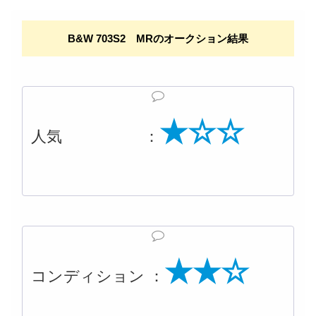
B&W 703S2 MRのオークション結果
★☆☆
人気 ：
★★☆
コンディション ：