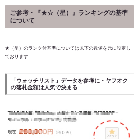
ジションが微妙で、結果として800シリーズに近い音となってき
た。現行の「705 S3」は旧805D3に音質が近似しているというレ
ビューもあるほどです。
ご参考・『★☆（星）』ランキングの基準
について
★（星）のランク付基準については以下の数値を元に設定し
ております
「ウォッチリスト」データを参考に・ヤフオク
の落札金額は人気で決まる