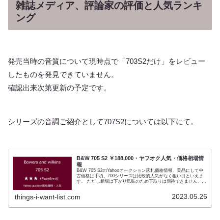
雑誌メディア、評論家の評価と人気ランキ
ング
発売当時の音質について現時点で「703S2だけ」をレビュー
したものを発見できていません。
確認出来次第更新の予定です。
シリーズの音調ご紹介として707S2については以下にて。
B&W 705 S2 ￥188,000・ヤフオク人気・価格相場情
報
B&W 705 S2のYahooオークション落札価格情報、美品にして中
古価格は手頃。700シリーズは比較的人気がなく狙い目といえま
す。 ただし相場は下がり気味のため下取りは期待できません、そ
の理由も。B&Wの期待ほど販売が伸びなかったとされる「CMシ
リーズ」の後継として設定された700シリーズの最小モデル。評
2023.05.26
things-i-want-list.com
論家諸氏のレビューも上々でしたが、日本のユーザーは「ダイヤ
モンドツィーター」がないことが不満で予算重視で600シリーズ
か無理をして805D3を買うかという選択が定着します。「コスパ
最高」と簡単にレビューされるB＆Wにも人気不人気はありま
す、700シリーズは今ひとつなのです。なお700シリーズは年来ポ