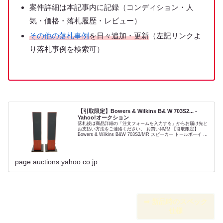
案件詳細は本記事内に記録（コンディション・人
気・価格・落札履歴・レビュー）
その他の落札事例
を日々追加・更新
（左記リンクよ
り落札事例を検索可）
【引取限定】Bowers & Wilkins B& W 703S2... -
Yahoo!オークション
落札後は商品詳細の「注文フォームを入力する」からお届け先と
お支払い方法をご連絡ください。 お買い得品! 【引取限定】
Bowers & Wilkins B&W 703S2/MR スピーカー トールボーイ ペ
ア 中古 良好 直 W6979226...
page.auctions.yahoo.co.jp
➡︎ 新品時のスペック
仕様