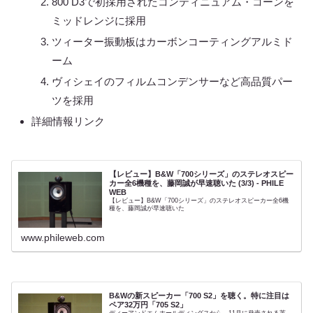
800 D3で初採用されたコンティニュアム・コーンを
ミッドレンジに採用
ツィーター振動板はカーボンコーティングアルミド
ーム
ヴィシェイのフィルムコンデンサーなど高品質パー
ツを採用
詳細情報リンク
【レビュー】B&W「700シリーズ」のステレオスピー
カー全6機種を、藤岡誠が早速聴いた (3/3) - PHILE
WEB
【レビュー】B&W「700シリーズ」のステレオスピーカー全6機
種を、藤岡誠が早速聴いた
www.phileweb.com
B&Wの新スピーカー「700 S2」を聴く。特に注目は
ペア32万円「705 S2」
ディーアンドエムホールディングスから、11月に発売される英