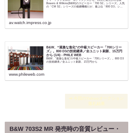
Bowers & Wilkins(B&W)のスピーカー「700 S2」シリーズ。人気
の「CM S2」シリーズの後継機種だが、最上位「800 D3」シリ
ーズの技術を豪快なほど大量投入し...
av.watch.impress.co.jp
B&W、“過激な進化”の中級スピーカー「700シリー
ズ」。800 D3の技術継承／全ユニット刷新、15万円
から (1/4) - PHILE WEB
B&W、“過激な進化”の中級スピーカー「700シリーズ」。800 D3
の技術継承／全ユニット刷新、15万円から
www.phileweb.com
➡︎ 今回のYahooオークション
落札結果
B&W 703S2 MR 発売時の音質レビュー・