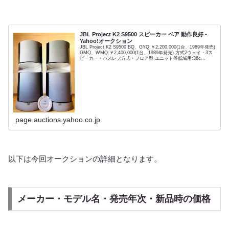
JBL Project K2 S9500 スピーカー ペア 動作良好 -
Yahoo!オークション
JBL Project K2 S9500 BQ、GYQ:￥2,200,000(1台、1989年発売)
GMQ、WMQ:￥2,400,000(1台、1989年発売) 方式2ウェイ・3ス
ピーカー・バスレフ方式・フロア型 ユニット等低域用:36c...
page.auctions.yahoo.co.jp
以下は今回オークションの詳細となります。
メーカー・モデル名・発売年次・新品時の価格