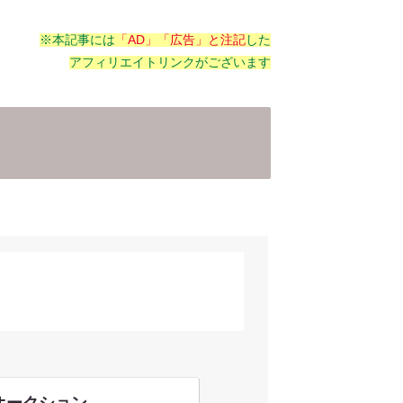
※本記事には
「AD」「広告」と注記
した
アフィリエイトリンクがございます
o!オークション