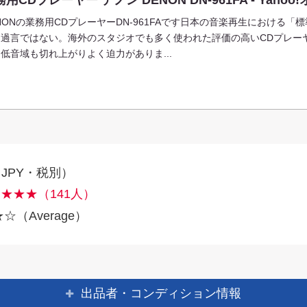
NONの業務用CDプレーヤーDN-961FAです日本の音楽再生における
も過言ではない。海外のスタジオでも多く使われた評価の高いCDプレー
低音域も切れ上がりよく迫力がありま...
（JPY・税別）
★★★（141人）
（Average）
出品者・コンディション情報