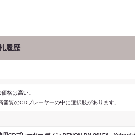
札履歴
Aの価格は高い。
高音質のCDプレーヤーの中に選択肢があります。
用CDプレーヤー デノン DENON DN-961FA - Yaho