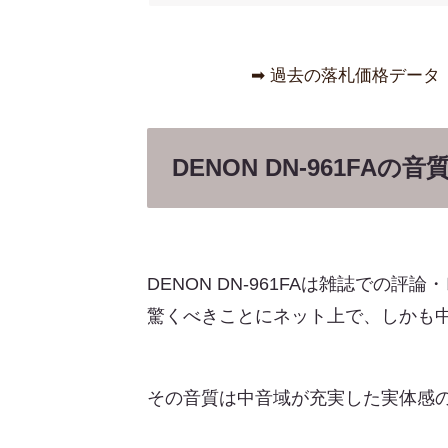
➡︎ 過去の落札価格データ
DENON DN-961F
DENON DN-961FAは雑誌での評
驚くべきことにネット上で、しかも
その音質は中音域が充実した実体感