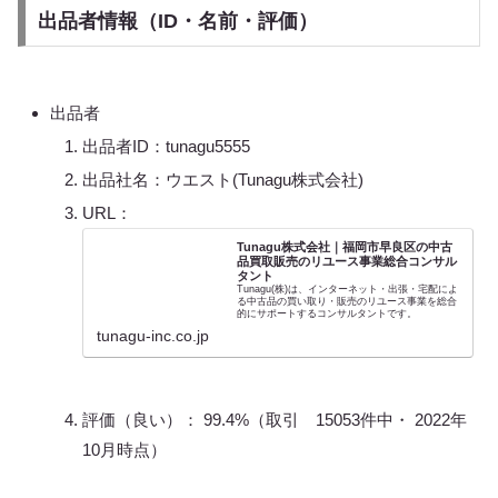
出品者情報（ID・名前・評価）
出品者
出品者ID：tunagu5555
出品社名：ウエスト(Tunagu株式会社)
URL：
Tunagu株式会社｜福岡市早良区の中古
品買取販売のリユース事業総合コンサル
タント
Tunagu(株)は、インターネット・出張・宅配によ
る中古品の買い取り・販売のリユース事業を総合
的にサポートするコンサルタントです。
tunagu-inc.co.jp
評価（良い）： 99.4%（取引 15053件中・ 2022年
10月時点）