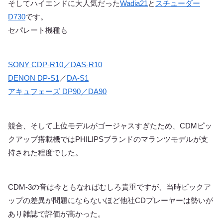
そしてハイエンドに大人気だった
Wadia21
と
スチューダー
D730
です。
セパレート機種も
SONY CDP-R10／DAS-R10
DENON DP-S1
／
DA-S1
アキュフェーズ DP90／DA90
競合、そして上位モデルがゴージャスすぎたため、CDMピッ
クアップ搭載機ではPHILIPSブランドのマランツモデルが支
持された程度でした。
CDM-3の音は今ともなればむしろ貴重ですが、当時ピックア
ップの差異が問題にならないほど他社CDプレーヤーは勢いが
あり雑誌で評価が高かった。