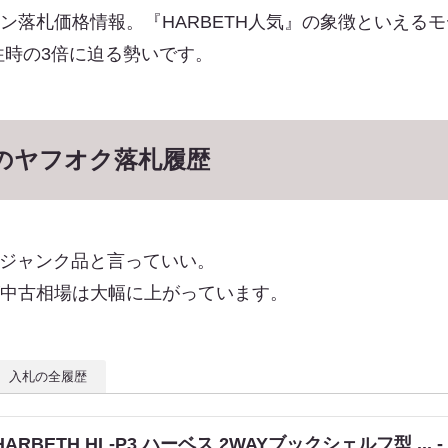
ークション落札価格情報。『HARBETH人気』の象徴といえる
往時の3倍に迫る勢いです。
３つのヤフオク落札履歴
ジャンク品と言っていい。
たが中古相場は大幅に上がっています。
入札の全履歴
HARBETH HL-P3 ハーベス 2WAYブックシェルフ型 ... 