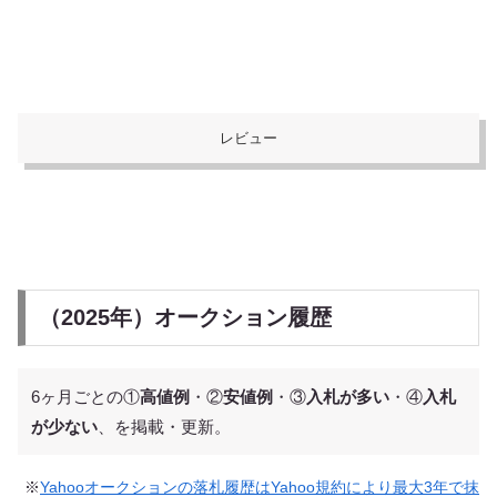
レビュー
（2025年）オークション履歴
6ヶ月ごとの①
高値例
・②
安値例
・③
入札が多い
・④
入札
が少ない
、を掲載・更新。
※
Yahooオークションの落札履歴はYahoo規約により最大3年で抹