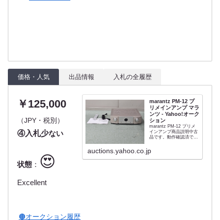
価格・人気
出品情報
入札の全履歴
￥125,000
marantz PM-12 プ
リメインアンプ マラ
ンツ - Yahoo!オーク
（JPY・税別）
ション
marantz PM-12 プリメ
④入札少
ない
インアンプ商品説明中古
品です。動作確認済で
す。独自の高速アンプモ
ジュール「HDAM-SA3」
auctions.yahoo.co.jp
を搭載した電流帰還型プ
😍
リアンプです。マランツ
状態
：
らしい高域の鮮やかさ、
レンジの広さに加えて、
レスポンスの速さも備え
てい...
Excellent
🟤オークション履歴