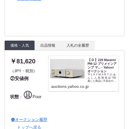
価格・人気
出品情報
入札の全履歴
￥81,620
【 D 】229 Marantz
PM-12 プリメインア
ンプ マ... - Yahoo!
（JPY・税別）
オークション
"P L A Y M A R T の あ
②安値例
ん し ん 初 期 保 証 !!到
着した商品に不具合や破
損等の問題があった場合
auctions.yahoo.co.jp
は、商品到着後7日以内
にご連絡ください。返品
😩
返金にて対応いたしま
状態
：
Poor
す。商品到着後、できる
だけお早めの状態・動作
確認をお願い...
🟤オークション履歴
トップへ戻る