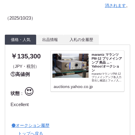
消されます
。
（2025/10/23）
価格・人気
出品情報
入札の全履歴
￥135,300
marantz マランツ
PM-12 プリメインア
ンプ 美品 ... -
（JPY・税別）
Yahoo!オークショ
ン
①高値例
marantzマランツPM-12
プリメインアンプ各入力
音出し確認とフォノ入力
もMM、MCカートリッ
auctions.yahoo.co.jp
ジ接続(SETUPで切替）
😍
で確認しております。試
状態
：
聴の印象は、背景が静か
で繊細な音の解像度が高
く奥行き感もあり、低域
Excellent
も歯切れがよく安定した
音と思...
🟤オークション履歴
トップへ戻る