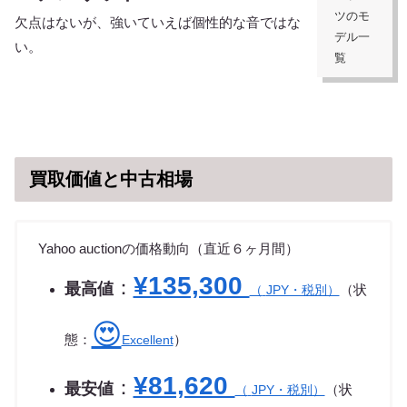
ツのモ
欠点はないが、強いていえば個性的な音ではな
デル一
い。
覧
買取価値と中古相場
Yahoo auctionの価格動向（直近６ヶ月間）
¥135,300
：
最高値
（状
（
JPY・税別）
😍
態：
）
Excellent
¥81,620
：
最安値
（状
（
JPY・税別）