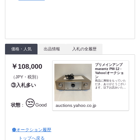
価格・人気
出品情報
入札の全履歴
￥108,000
プリメインアンプ
marantz PM-12 -
Yahoo!オークショ
（JPY・税別）
ン
商品に興味をもっていた
③入札多い
だき、ありがとうござい
ます。以下お読みいただ
き、入札をお待ちしてい
ます。【商品の説明】ブ
ランド・メーカー :
😒
marantz型番:PM-12【商
状態
：
Good
auctions.yahoo.co.jp
品の状態】各入力で音出
し確認できました。動作
に問題ありません。【付
属品】電...
🟤オークション履歴
トップへ戻る