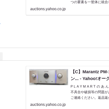
つの要素を一筐体に統合
ンプです。美品ですが展
auctions.yahoo.co.jp
さい。元箱...
る
【C】Marantz P
ン... - Yahoo!
P L A Y M A R T の 
不具合や破損等の問題が
ご連絡ください。返品返
後、できるだけお早めの状
auctions.yahoo.co.jp