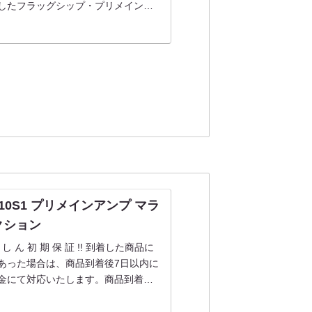
したフラッグシップ・プリメインア
示品の為細かな傷汚れはご容赦くだ
M-10S1 プリメインアンプ マラ
オークション
あ ん し ん 初 期 保 証 !! 到着した商品に
あった場合は、商品到着後7日以内に
金にて対応いたします。商品到着
態・動作確認をお願い...