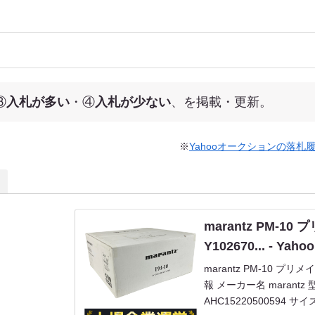
③
入札が多い
・④
入札が少ない
、を掲載・更新。
※
Yahooオークションの落札
marantz PM-1
Y102670... - Y
marantz PM-10 プリ
報 メーカー名 marantz 
AHC15220500594 サ