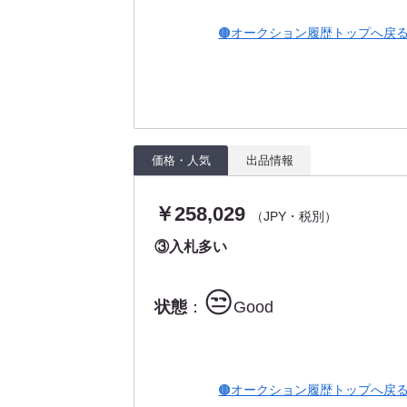
🟤オークション履歴トップへ戻
価格・人気
出品情報
￥258,029
（JPY・税別）
③入札多い
😒
状態
：
Good
🟤オークション履歴トップへ戻