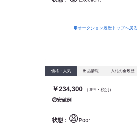
🟤オークション履歴トップへ戻
価格・人気
出品情報
入札の全履歴
￥234,300
（JPY・税別）
②安値例
😩
状態
：
Poor