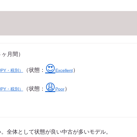
近６ヶ月間）
😍
（状態：
）
JPY・税別）
Excellent
😩
（状態：
）
JPY・税別）
Poor
ない。全体として状態が良い中古が多いモデル。