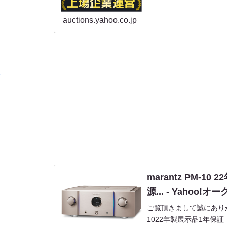
ランク S 未使用...
auctions.yahoo.co.jp
る
marantz PM-1
源... - Yahoo!
ご覧頂きまして誠にありがと
1022年製展示品1年保