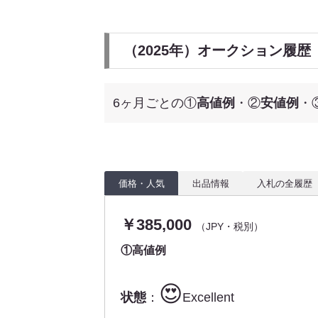
（2025年）オークション履歴
6ヶ月ごとの①
高値例
・②
安値例
・
価格・人気
出品情報
入札の全履歴
￥385,000
（JPY・税別）
①高値例
😍
状態
：
Excellent