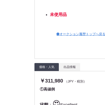
未使用品
🟤オークション履歴トップへ戻
価格・人気
出品情報
￥311,980
（JPY・税別）
①高値例
😍
状態
：
Excellent