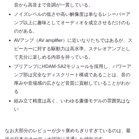
音から高音まで音調が一貫している。
ノイズレベルの低さや高い解像度は単なるレシーバーア
ンプ以上に趣味としてオーディオを成立させるだけのも
のがある。
AVアンプ（AV amplifier）に近いなりたちではあるが、ス
ピーカーに対する駆動力は高水準。ステレオアンプとし
て充分に楽しめる内容を持っている。
プリアンプにHDAM-SA2モジュールを採用し、パワーア
ンプ部は完全なディスクリート構成であることは、音の
厚みや音場感の広さなど音質に貢献していることがわか
る
組み立て精度は高く、いわゆる廉価モデルの雰囲気はな
い
なお大部分のレビューが少々褒めちぎりすぎているのは、最
近の日本のオーディオ評論に共通した傾向です。