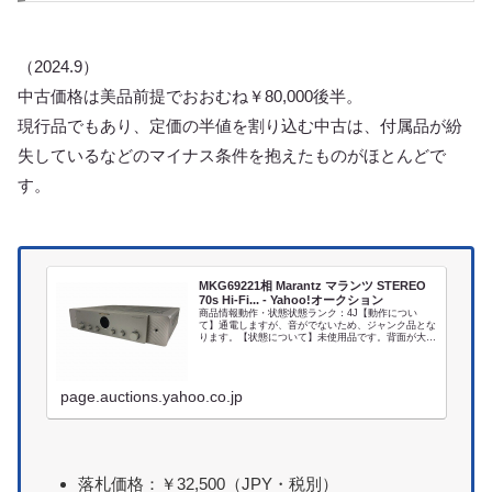
（2024.9）
中古価格は美品前提でおおむね￥80,000後半。
現行品でもあり、定価の半値を割り込む中古は、付属品が紛
失しているなどのマイナス条件を抱えたものがほとんどで
す。
MKG69221相 Marantz マランツ STEREO
70s Hi-Fi... - Yahoo!オークション
商品情報動作・状態状態ランク：4J【動作につい
て】通電しますが、音がでないため、ジャンク品とな
ります。【状態について】未使用品です。背面が大き
く潰れています。脚に傷があります。全体的に小傷が
あります。付属品写真の物で全てです。(写真に写っ
て...
page.auctions.yahoo.co.jp
落札価格：￥32,500（JPY・税別）