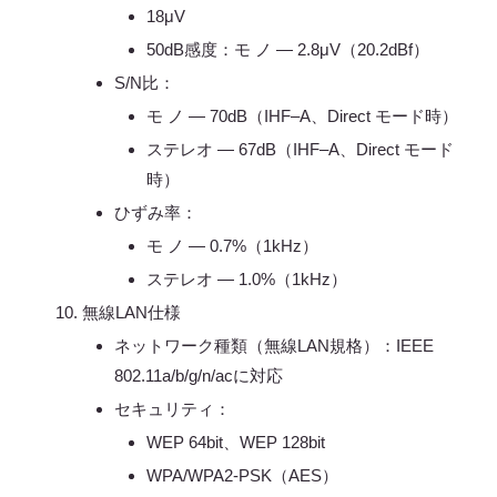
18μV
50dB感度：モ ノ ― 2.8μV（20.2dBf）
S/N比：
モ ノ ― 70dB（IHF–A、Direct モード時）
ステレオ ― 67dB（IHF–A、Direct モード
時）
ひずみ率：
モ ノ ― 0.7%（1kHz）
ステレオ ― 1.0%（1kHz）
無線LAN仕様
ネットワーク種類（無線LAN規格）：IEEE
802.11a/b/g/n/acに対応
セキュリティ：
WEP 64bit、WEP 128bit
WPA/WPA2-PSK（AES）