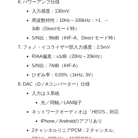
パワーアンプ仕様
入力感度：130mV
周波数特性：10Hz～100kHz：+1、–
3dB（Directモード時）
S/N比：98dB（IHF–A、Direct モード時）
フォノ・イコライザー部入力感度：2.5mV
RIAA偏差：±1dB（20Hz～20kHz）
S/N比：74dB（IHF-A）
ひずみ率：0.03%（1kHz, 3V）
DAC（D／Aコンバーター）仕様
入力は３系統
光／同軸／LAN端子
ネットワークオーディオは「HEOS」対応
iPhone／Androidのアプリあり
2チャンネルリニアPCM：2 チャンネル、