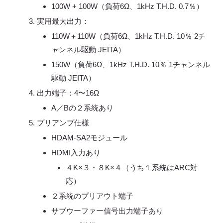
100W + 100W（負荷6Ω、1kHz T.H.D. 0.7％）
実用最大出力：
110W＋110W（負荷6Ω、1kHz T.H.D. 10％ 2チ
ャンネル駆動 JEITA）
150W（負荷6Ω、1kHz T.H.D. 10％ 1チャンネル
駆動 JEITA）
出力端子：4〜16Ω
A／Bの２系統あり
プリアンプ仕様
HDAM-SA2モジュール
HDMI入力あり
４K×３・８K×４（うち１系統はARC対
応）
２系統のプリアウト端子
サブウーファー信号出力端子あり