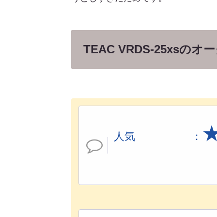
TEAC VRDS-25x
人気 ：