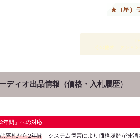
★（星）
T
その他オークション
オーディオ出品情報（価格・入札履歴）
は2年間』への対応
限は落札から2年間
。システム障害により価格履歴が抹消