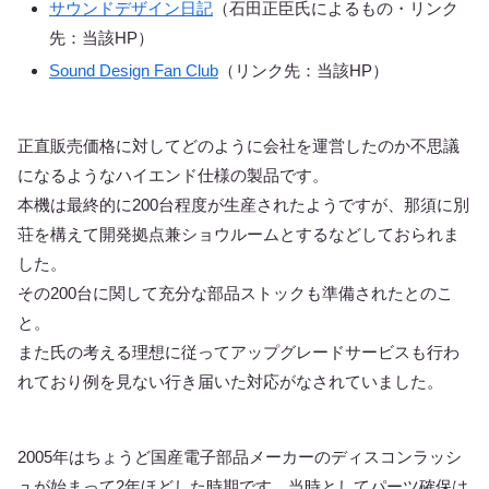
サウンドデザイン日記
（石田正臣氏によるもの・リンク
先：当該HP）
Sound Design Fan Club
（リンク先：当該HP）
正直販売価格に対してどのように会社を運営したのか不思議
になるようなハイエンド仕様の製品です。
本機は最終的に200台程度が生産されたようですが、那須に別
荘を構えて開発拠点兼ショウルームとするなどしておられま
した。
その200台に関して充分な部品ストックも準備されたとのこ
と。
また氏の考える理想に従ってアップグレードサービスも行わ
れており例を見ない行き届いた対応がなされていました。
2005年はちょうど国産電子部品メーカーのディスコンラッシ
ュが始まって2年ほどした時期です。当時としてパーツ確保は