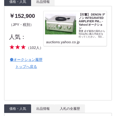
価格・人気
出品情報
￥152,900
【行董】 DENON デ
ノン INTEGRATED
AMPLIFIER PM... -
（JPY・税別）
Yahoo!オークショ
ン
重要 必ず最初の落札から
5日以内に購入手続きを
人気：
行ってください。 5日以
内に購入手続きを行わな
auctions.yahoo.co.jp
かった場合、キャンセル
★★★
となります。 ※商品ペー
（102人）
ジ（オークションペー
ジ）の「取引ナビから購
入手続きする」をクリッ
クすれば購入手続きがで
🟤オークション履歴
きます。 支払い...
トップへ戻る
価格・人気
出品情報
入札の全履歴