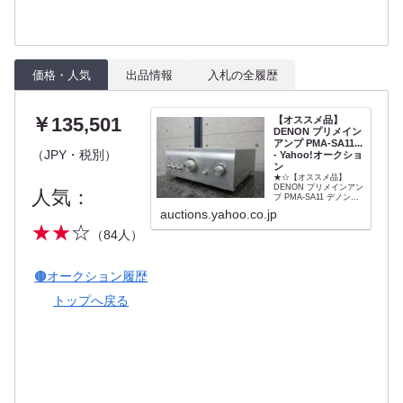
価格・人気
出品情報
入札の全履歴
￥135,501
【オススメ品】
DENON プリメイン
アンプ PMA-SA11...
（JPY・税別）
- Yahoo!オークショ
ン
★☆【オススメ品】
DENON プリメインアン
人気：
プ PMA-SA11 デノン
☆★★商品説明★注意事
auctions.yahoo.co.jp
項発送詳細支払方法
★★
☆
※ATTENTION※The
（84人）
description includes all
the necessary
actions.If...
🟤オークション履歴
トップへ戻る