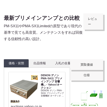
最新プリメインアンプとの比較
レビュ
ー
PM-SX11やPMA-SX1Limitedの原型であり現代の
基準で見ても高音質。メンテナンスをすれば回復
する信頼性の高い設計。
価格・状態
出品情報
入札の全履歴
買取価値
仕様
DENON デノン
PMA-SA11 プリメ
インアンプ 音響
機... - Yahoo!オー
クション
DENON デノン PMA-
SA11 プリメインアンプ
音響機材 オーディオ 中
古 良好 S9842064 商品
情報 メーカー名
DENON 型番 PMA-
auctions.yahoo.co.jp
SA11 コンディションラ