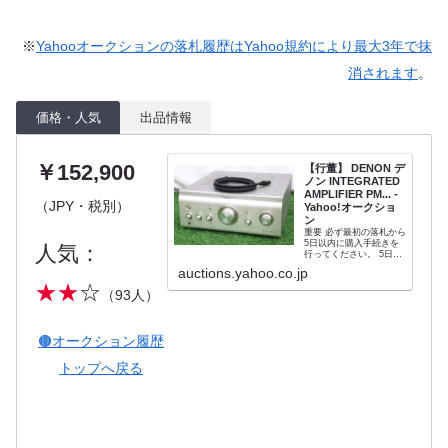
※
Yahooオークションの落札履歴はYahoo規約により最大3年で抹
消されます
。
価格・人気
出品情報
￥152,900
【行董】 DENON デ
ノン INTEGRATED
AMPLIFIER PM... -
（JPY・税別）
Yahoo!オークショ
ン
重要 必ず最初の落札から
5日以内に購入手続きを
人気：
行ってください。 5日以
内に購入手続きを行わな
auctions.yahoo.co.jp
かった場合、キャンセル
★★
☆
となります。 ※商品ペー
（93人）
ジ（オークションペー
ジ）の「取引ナビから購
入手続きする」をクリッ
クすれば購入手続きがで
🟤オークション履歴
きます。 支払い...
トップへ戻る