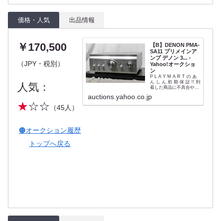
価格・人気
出品情報
￥170,500
【B】DENON PMA-
SA11 プリメインア
ンプ デノン 3... -
（JPY・税別）
Yahoo!オークショ
ン
P L A Y M A R T の あ
ん し ん 初 期 保 証 !! 到
人気：
着した商品に不具合や破
損等の問題があった場合
auctions.yahoo.co.jp
は、商品到着後7日以内
★
☆☆
にご連絡ください。返品
（45人）
返金にて対応いたしま
す。商品到着後、できる
だけお早めの状態・動作
確認をお願い...
🟤オークション履歴
トップへ戻る