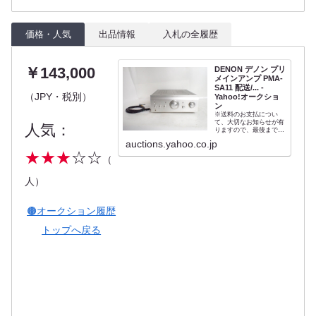
価格・人気
出品情報
入札の全履歴
￥143,000
DENON デノン プリ
メインアンプ PMA-
SA11 配送/... -
（JPY・税別）
Yahoo!オークショ
ン
※送料のお支払につい
て、大切なお知らせが有
人気：
りますので、最後までご
確認いただきますよう、
auctions.yahoo.co.jp
何卒、よろしくお願いい
★★★
☆☆
たします。※送料の支払
（
について※当ストアの発
送商品には全て送料がか
かります。送料の支払い
人）
につきましては、決済方
法により異なりますの
で...
🟤オークション履歴
トップへ戻る