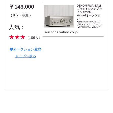
￥143,000
DENON PMA-SA11
プリメインアンプ デ
ノン 02920... -
（JPY・税別）
Yahoo!オークショ
ン
■□DENON PMA-SA11
プリメインアンプ デノン
人気：
□■029205004□■商品説明
■メーカー : DENON■型
auctions.yahoo.co.jp
番 : PMA-SA11■外径寸
★★★
法 :
（106人）
W434×H181×D494mm■
重量 : 29kg 【商品の状
態 当店での確...
🟤オークション履歴
トップへ戻る