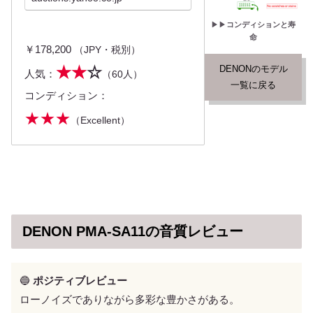
ンク B 程度良好 商品説
明 ◆DENONが誇る、
プリメイ...
▶︎▶︎
コンディションと寿
命
￥178,200
（JPY・税別）
★★
☆
DENONのモデル
人気：
（60人）
一覧に戻る
コンディション：
★★★
（Excellent）
DENON PMA-SA11の音質レビュー
🔵
ポジティブレビュー
ローノイズでありながら多彩な豊かさがある。