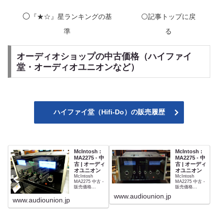
⚪️
『★☆』星ランキングの基
⚪️記事トップに戻
準
る
オーディオショップの中古価格（ハイファイ
堂・オーディオユニオンなど）
ハイファイ堂（Hifi-Do）の販売履歴
McIntosh :
McIntosh :
MA2275 - 中
MA2275 - 中
古 | オーディ
古 | オーディ
オユニオン
オユニオン
McIntosh
McIntosh
MA2275 中古 -
MA2275 中古 -
販売価格
販売価格
¥498,000(税込)
¥498,000(税込)
www.audiounion.jp
www.audiounion.jp