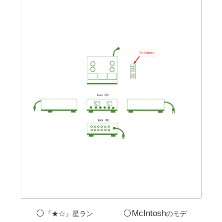
⚪️
⚪️McIntosh
『★☆』星ラン
のモデ