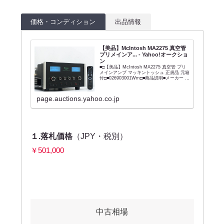
価格・コンディション
出品情報
【美品】McIntosh MA2275 真空管
プリメインア... - Yahoo!オークショ
ン
■□【美品】McIntosh MA2275 真空管 プリ
メインアンプ マッキントッシュ 正規品 元箱
付□■026903001Wm□■商品説明■メーカー :
McIntosh■型番 : MA2275■外径寸法 :
W445×H257×D470...
page.auctions.yahoo.co.jp
１.落札価格
（JPY・税別）
￥501,000
中古相場