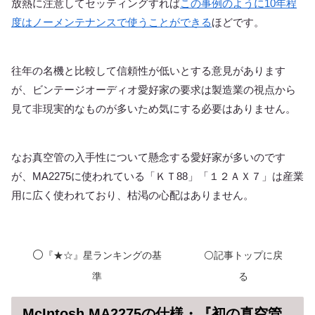
放熱に注意してセッティングすれば
この事例のように10年程
度はノーメンテナンスで使うことができる
ほどです。
往年の名機と比較して信頼性が低いとする意見があります
が、ビンテージオーディオ愛好家の要求は製造業の視点から
見て非現実的なものが多いため気にする必要はありません。
なお真空管の入手性について懸念する愛好家が多いのです
が、MA2275に使われている「ＫＴ88」「１２ＡＸ７」は産業
用に広く使われており、枯渇の心配はありません。
⚪️
『★☆』星ランキングの基
⚪️記事トップに戻
準
る
McIntosh MA2275の仕様・『初の真空管