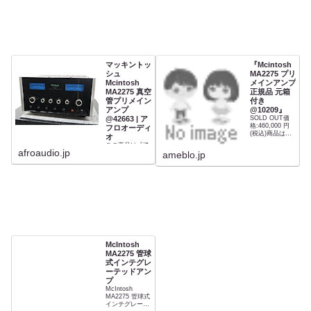
マッキントッ
『Mcintosh
シュ
MA2275 プリ
Mcintosh
メインアンプ
MA2275 真空
正規品 元箱
管プリメイン
付き
アンプ
@10209』
@42663 | ア
SOLD OUT価
格:460,000 円
フロオーディ
(税込)商品は本
オ
体、リモコン、
この商品は『送
元箱です。動作
afroaudio.jp
料無料』です。
ameblo.jp
確認時、TONE
やBalanceに多
少の操作時ガリ
がありました。
その他は特…
McIntosh
MA2275 管球
式インテグレ
ーテッドアン
プ
McIntosh
MA2275 管球式
インテグレーテ