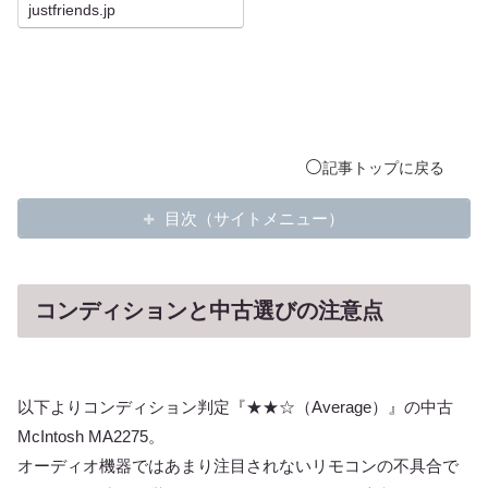
ッドアンプ 中古
justfriends.jp
品の販売ページ
です。中古オー
ディオ専門店
「ジャストフレ
ンズ」では、マ
ッキントッシュ
製オーディオア
ンプの販売・買
取りを行ってお
ります。
⚪️
記事
トップ
に戻る
目次（サイトメニュー）
コンディションと中古選びの注意点
以下よりコンディション判定『★★☆（Average）』の中古
McIntosh MA2275。
オーディオ機器ではあまり注目されないリモコンの不具合で