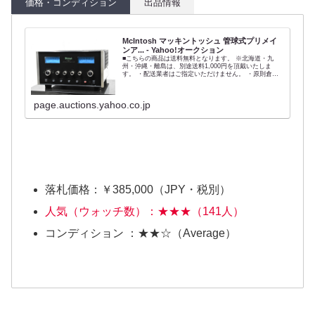
価格・コンディション
出品情報
McIntosh マッキントッシュ 管球式プリメイ
ンア... - Yahoo!オークション
■こちらの商品は送料無料となります。 ※北海道・九
州・沖縄・離島は、別途送料1,000円を頂戴いたしま
す。 ・配送業者はご指定いただけません。 ・原則倉庫
ご来店での直接引取には対応いたしかねます。 ★商品説
明 キズ、汚れ等、使用感・経年感の...
page.auctions.yahoo.co.jp
落札価格：￥385,000（JPY・税別）
人気（ウォッチ数）：★★★（141人）
コンディション ：★★☆（Average）