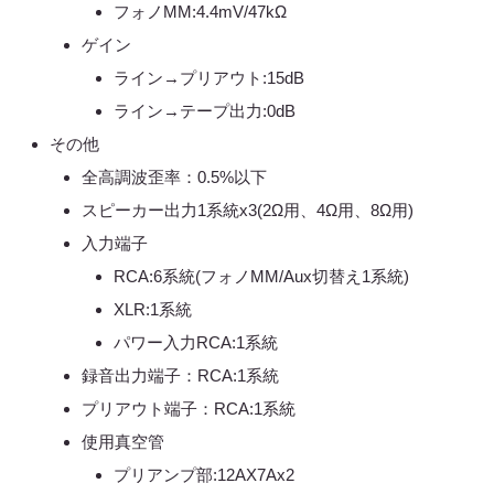
フォノMM:4.4mV/47kΩ
ゲイン
ライン→プリアウト:15dB
ライン→テープ出力:0dB
その他
全高調波歪率：0.5%以下
スピーカー出力1系統x3(2Ω用、4Ω用、8Ω用)
入力端子
RCA:6系統(フォノMM/Aux切替え1系統)
XLR:1系統
パワー入力RCA:1系統
録音出力端子：RCA:1系統
プリアウト端子：RCA:1系統
使用真空管
プリアンプ部:12AX7Ax2