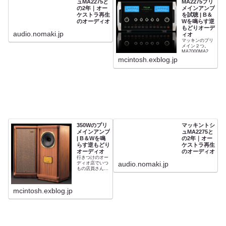
ュMA2275と
MA2275プリ
の2年｜オー
メインアンプ
ケストラ再生
を試聴 | B＆
のオーディオ
Wを鳴らす逆
もどりオーデ
audio.nomaki.jp
ィオ
マッキンのプリ
メイン２つ。
MA7000MA227
5使用スピーカ
mcintosh.exblog.jp
ーハーベス
Mastering
Monitor...
350Wのプリ
マッキントシ
メインアンプ
ュMA2275と
| B＆Wを鳴
の2年｜オー
らす逆もどり
ケストラ再生
オーディオ
のオーディオ
行きつけのオー
audio.nomaki.jp
ディオ店でいつ
もの店員さん
（フロアー長で
はありません
（笑））に組ん
mcintosh.exblog.jp
でもらいまし
た。タンノイ
StirlingSEとマ
ッキントッシュ
MA7000...