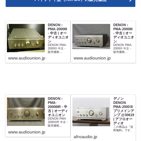
DENON :
DENON :
PMA-2000III
PMA-2000III
- 中古 | オー
- 中古 | オー
ディオユニオ
ディオユニオ
ン
ン
DENON PMA-
DENON PMA-
2000III 中古 -
2000III 中古 -
販売価格
販売価格
¥57,800(税込)
¥59,800(税込)
www.audiounion.jp
www.audiounion.jp
DENON :
デノン
PMA-
DENON
2000IIIR - 中
PMA-2000Ⅲ
古 | オーディ
プリメインア
オユニオン
ンプ @30619
DENON PMA-
| アフロオー
2000IIIR 中古 -
ディオ
販売価格
この商品は『送
¥56,800(税込)
料無料』です。
www.audiounion.jp
afroaudio.jp