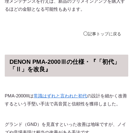
理メンテナンスを行えば、新品のプリメインアンプを購入す
るほどの金額となる可能性もあります。
⚪️
記事
トップ
に戻る
DENON PMA-2000Ⅲの仕様・『「初代」
「Ⅱ」を改良』
PMA-2000IIIは
常識はずれと言われた初代
の設計を細かく改善
するという手堅い手法で高音質と信頼性を獲得しました。
グランド（GND）を見直すといった改善は地味ですが、ノイ
ズや音場表現は相当の改善がある手法です。