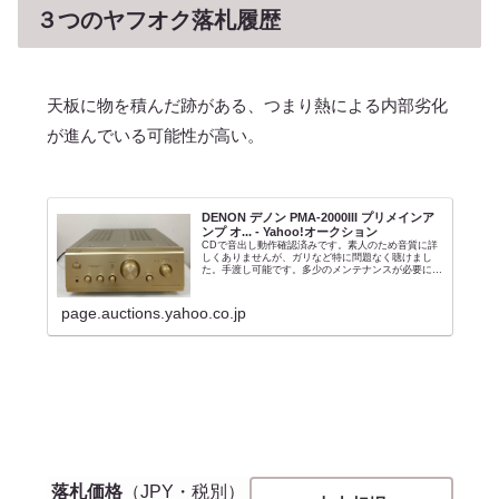
３つのヤフオク落札履歴
天板に物を積んだ跡がある、つまり熱による内部劣化
が進んでいる可能性が高い。
DENON デノン PMA-2000III プリメインア
ンプ オ... - Yahoo!オークション
CDで音出し動作確認済みです。素人のため音質に詳
しくありませんが、ガリなど特に問題なく聴けまし
た。手渡し可能です。多少のメンテナンスが必要にな
る可能性があります。本体のみの出品です。 ノーク
レームノーリターンでお願いします。 落札後のキャ
ン...
page.auctions.yahoo.co.jp
落札価格
（JPY・税別）