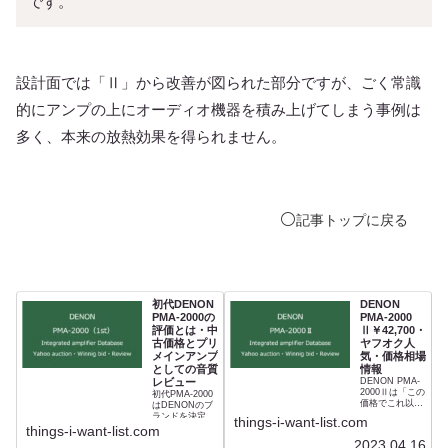
です。
設計面では「Ⅱ」から改善が図られた部分ですが、ごく常識
的にアンプの上にオーディオ機器を積み上げてしまう事例は
多く、本来の放熱効果を得られません。
⚪️
記事
トップ
に戻る
初代DENON
DENON
PMA-2000の
PMA-2000
評価とは・中
Ⅱ￥42,700・
古価格とプリ
ヤフオク人
メインアンプ
気・価格相場
としての音質
情報
レビュー
DENON PMA-
2000Ⅱは「この
初代PMA-2000
価格でこれ以上
はDENONのブ
のアップグレー
ランドを決定づ
things-i-want-list.com
ドができるの
けたモデル。
things-i-want-list.com
か」といわれた
PMA-S1シリー
2023.04.16
前作を上回り、