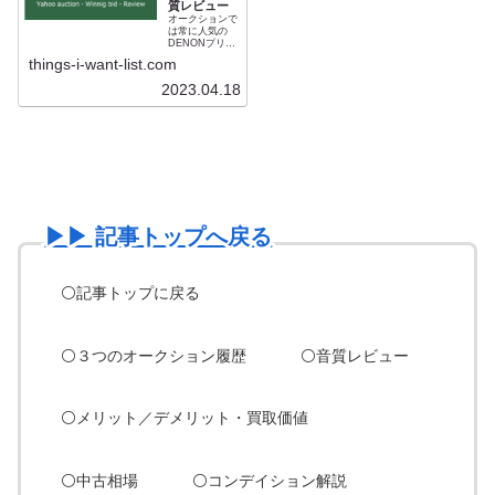
質レビュー
2500NEまでの
います。異常な
オリジナルモデ
オークションで
ハイコスパオー
ルといえます。
は常に人気の
ディオです。仕
大容量パワート
DENONプリメ
様はUHC-MOS
ランスと大容量
インアンプ
を大電力で駆動
things-i-want-list.com
電解コンデンサ
「PMA-
するものであり
ーの組み合わせ
2000Ⅳ」は
セパレート並み
2023.04.18
はスピーカーに
PMA-2000ⅲの
のパワーアンプ
対するゆとりあ
後継モデル。他
です。PMA-
る駆動力をもた
社との比較レビ
2000ⅱで完成さ
らしています。
ューが少なくな
れた音質は価格
るほど駆動力に
に対してあまり
大差をつけた高
に豪華な内容の
音質アンプで
ため大幅に改良
す。しかし発熱
することができ
が多いモデルで
ず、PMA-
あることから中
2000ⅲから
古は劣化が進ん
「2000AE」
でいることも事
「SE」「RE」
▶︎▶︎ 記事トップへ戻る
実。設計に対し
を経て現在の
て定価は安かっ
PMA-2500NE至
たため修理はか
るまでマイナー
えって高額にな
チェンジに終始
ります。PMA-
しています。初
⚪️記事トップに戻る
2000Ⅳののちデ
代PMA-2000は
ザインを一新し
発熱が多く中古
たAE・SEが登
は劣化している
場し価格は上昇
ことが多い。相
していきます。
場だけでなくコ
⚪️
３つのオークション履歴
⚪️
音質レビュー
そのため他の中
ンディションに
古オーディオと
要注意です。
比較した場合コ
スパは今でも圧
倒的、ピュアオ
⚪️
メリット／デメリット・買取価値
ーディオだけで
なくホームシア
ターのパワーア
ンプとしてもこ
の価格で比類が
⚪️
中古相場
⚪️
コンデイション解説
ありません。