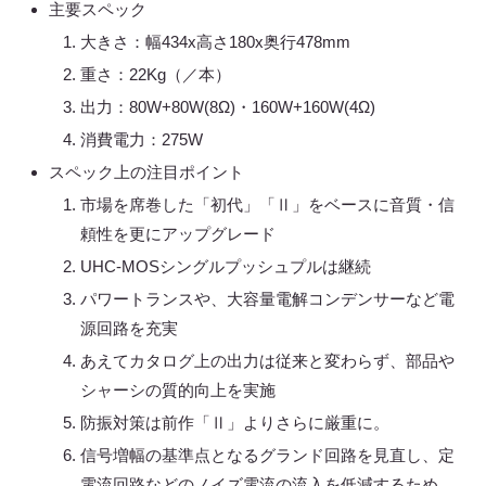
主要スペック
大きさ：幅434x高さ180x奥行478mm
重さ：22Kg（／本）
出力：80W+80W(8Ω)・160W+160W(4Ω)
消費電力：275W
スペック上の注目ポイント
市場を席巻した「初代」「Ⅱ」をベースに音質・信
頼性を更にアップグレード
UHC-MOSシングルプッシュプルは継続
パワートランスや、大容量電解コンデンサーなど電
源回路を充実
あえてカタログ上の出力は従来と変わらず、部品や
シャーシの質的向上を実施
防振対策は前作「Ⅱ」よりさらに厳重に。
信号増幅の基準点となるグランド回路を見直し、定
電流回路などのノイズ電流の流入を低減するため、