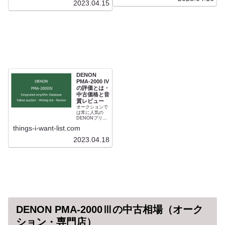
ズをはじめ同社
2023.04.15
驚くべきハイパ
はPMA-2000か
フォーマンスと
ら完全に変えて
なりました。評
しまいました。
論家の長岡鉄男
現代のPMA-
から絶賛された
2500NEに続く
ことで人気を得
プリメインアン
ました。PMA-
プでありライバ
2000 ⅡとPMA-
ルを完璧に排除
S10ⅱをもって
しました。その
DENONのプリ
ワイドレンジで
メインアンプ人
ダイナミックな
気は不動のもの
音質は故 長岡鉄
となりました。
男から「ハード
DENON
その音質と仕様
でシャープでハ
PMA-2000 IV
は「ⅲ」「ⅳ」
イスピード」と
の評価とは・
からPMA-
レビューされて
2500NEまでの
中古価格と音
います。異常な
オリジナルモデ
ハイコスパオー
質レビュー
ルといえます。
ディオです。仕
オークションで
大容量パワート
様はUHC-MOS
は常に人気の
ランスと大容量
を大電力で駆動
DENONプリメ
電解コンデンサ
するものであり
インアンプ
things-i-want-list.com
ーの組み合わせ
セパレート並み
「PMA-
はスピーカーに
のパワーアンプ
2000Ⅳ」は
対するゆとりあ
2023.04.18
です。PMA-
PMA-2000ⅲの
る駆動力をもた
2000ⅱで完成さ
後継モデル。他
らしています。
れた音質は価格
社との比較レビ
に対してあまり
ューが少なくな
に豪華な内容の
るほど駆動力に
ため大幅に改良
大差をつけた高
することができ
音質アンプで
ず、PMA-
す。しかし発熱
2000ⅲから
が多いモデルで
「2000AE」
あることから中
「SE」「RE」
古は劣化が進ん
を経て現在の
でいることも事
PMA-2500NE至
DENON PMA-2000Ⅲの中古相場（オーク
実。設計に対し
るまでマイナー
て定価は安かっ
チェンジに終始
たため修理はか
ション・専門店）
しています。初
えって高額にな