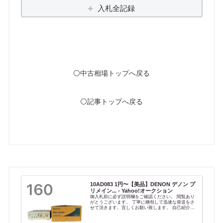
入札全記録
⚪️中古相場トップへ戻る
⚪️記事トップへ戻る
10AD083 1円〜【美品】DENON デノン プ
リメイン... - Yahoo!オークション
御入札前に必ず説明欄をご確認ください。 閲覧あり
がとうございます。 丁寧に梱包して迅速な発送をさ
せて頂きます。宜しくお願い致します。 自己紹介欄
にも記載がございますのでご覧下さい。 □商品詳細
【タイトル】 10AD083 1円〜【美品】D...