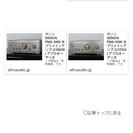
デノン
デノン
DENON
DENON
PMA-2000 Ⅲ
PMA-2000 Ⅲ
プリメインア
プリメインア
ンプ @36628
ンプ @37016
| アフロオー
| アフロオー
ディオ
ディオ
この商品は『送
この商品は『送
料無料』です。
料無料』です。
afroaudio.jp
afroaudio.jp
⚪️
記事
トップ
に戻る