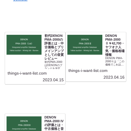
初代DENON
DENON
PMA-2000の
PMA-2000
評価とは・中
Ⅱ￥42,700・
古価格とプリ
ヤフオク人
メインアンプ
気・価格相場
としての音質
情報
レビュー
DENON PMA-
2000Ⅱは「この
初代PMA-2000
価格でこれ以上
はDENONのブ
のアップグレー
ランドを決定づ
things-i-want-list.com
ドができるの
けたモデル。
things-i-want-list.com
か」といわれた
PMA-S1シリー
2023.04.16
前作を上回り、
ズをはじめ同社
2023.04.15
驚くべきハイパ
はPMA-2000か
フォーマンスと
ら完全に変えて
なりました。評
しまいました。
論家の長岡鉄男
現代のPMA-
から絶賛された
2500NEに続く
ことで人気を得
プリメインアン
ました。PMA-
プでありライバ
2000 ⅡとPMA-
ルを完璧に排除
S10ⅱをもって
しました。その
DENONのプリ
ワイドレンジで
メインアンプ人
ダイナミックな
気は不動のもの
音質は故 長岡鉄
DENON
となりました。
男から「ハード
PMA-2000 IV
その音質と仕様
でシャープでハ
の評価とは・
は「ⅲ」「ⅳ」
イスピード」と
中古価格と音
からPMA-
レビューされて