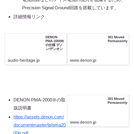
Precision Signal Ground回路を搭載しています。
詳細情報リンク
DENON
301 Moved
PMA-2000III
Permanently
の仕様 デノ
ン/デンオン
audio-heritage.jp
www.denon.jp
301 Moved
DENON PMA-2000Ⅲの取
Permanently
扱説明書
https://assets.denon.com/
www.denon.jp
documentmaster/jp/pma20
00iii.pdf