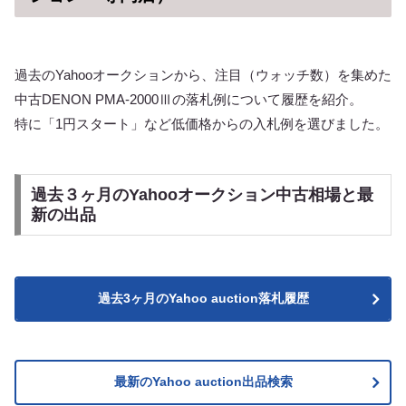
代PMA-2000は
ります。PMA-
発熱が多く中古
2000Ⅳののちデ
は劣化している
ザインを一新し
ことが多い。相
たAE・SEが登
場だけでなくコ
場し価格は上昇
ンディションに
していきます。
要注意です。
そのため他の中
過去のYahooオークションから、注目（ウォッチ数）を集めた
古オーディオと
比較した場合コ
中古DENON PMA-2000Ⅲの落札例について履歴を紹介。
スパは今でも圧
倒的、ピュアオ
ーディオだけで
特に「1円スタート」など低価格からの入札例を選びました。
なくホームシア
ターのパワーア
ンプとしてもこ
の価格で比類が
ありません。
過去３ヶ月のYahooオークション中古相場と最
新の出品
過去3ヶ月のYahoo auction落札履歴
最新のYahoo auction出品検索