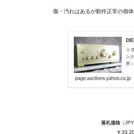
傷・汚れはあるが動作正常の個体、
DE
☆ 
ンク
所：〒
page.auctions.yahoo.co.jp
落札価格
（JP
￥33,2