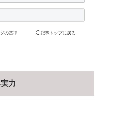
⚪️
ングの基準
記事
トップ
に戻る
い実力