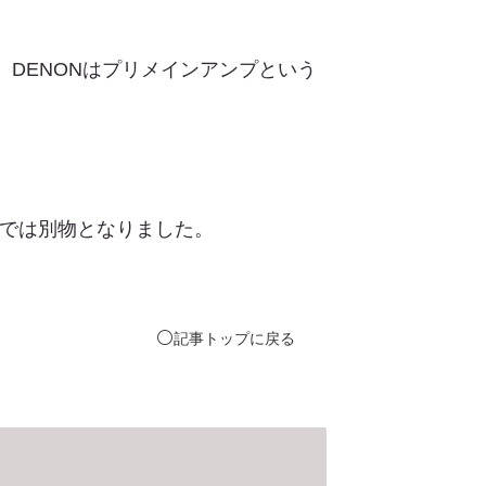
、DENONはプリメインアンプという
0ⅱでは別物となりました。
⚪️
記事
トップ
に戻る