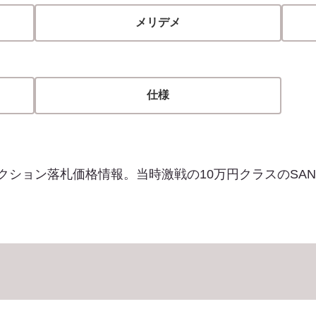
メリデメ
仕様
ooオークション落札価格情報。当時激戦の10万円クラスのSA
。