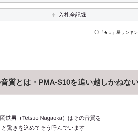
入札全記録
⚪️
『★☆』星ランキ
00の音質とは・PMA-S10を追い越しかねな
鉄男（Tetsuo Nagaoka）はその音質を
」と驚きを込めてそう呼んでいます