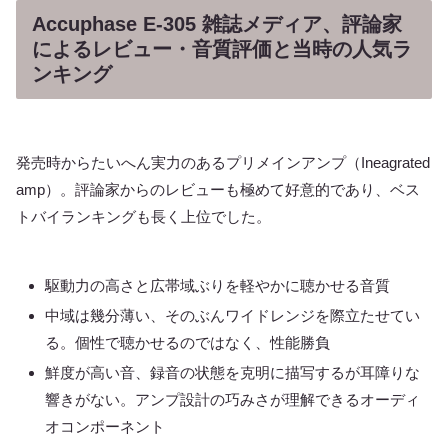
Accuphase E-305 雑誌メディア、評論家
によるレビュー・音質評価と当時の人気ラ
ンキング
発売時からたいへん実力のあるプリメインアンプ（Ineagrated
amp）。評論家からのレビューも極めて好意的であり、ベス
トバイランキングも長く上位でした。
駆動力の高さと広帯域ぶりを軽やかに聴かせる音質
中域は幾分薄い、そのぶんワイドレンジを際立たせてい
る。個性で聴かせるのではなく、性能勝負
鮮度が高い音、録音の状態を克明に描写するが耳障りな
響きがない。アンプ設計の巧みさが理解できるオーディ
オコンポーネント