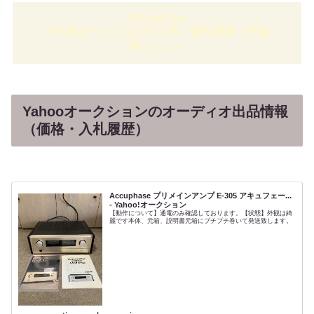
Accuphase
その他オークションの人気・落札価格・評論
家レビュー
Yahooオークションのオーディオ出品情報
（価格・入札履歴）
Accuphase プリメインアンプ E-305 アキュフェー...
- Yahoo!オークション
【動作について】通電のみ確認しております。【状態】外観は綺
麗です本体、元箱、説明書元箱にプチプチ巻いて発送致します。