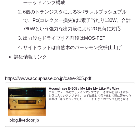
ーテッドアンプ構成
6個のトランジスタによる3パラレルプッシュプル
で、Pc(コレクター損失)は1素子当たり130W、合計
780Wという強力な出力段により2Ω負荷に対応
出力段をドライブする前段はMOS-FET
サイドウッドは自然木のパーシモン突板仕上げ
詳細情報リンク
https://www.accuphase.co.jp/cat/e-305.pdf
Accuphase E-305 : My Life My Like My Way
アキュフェーズのプリメインアンプです。 さすがと言いますか、
お気に入りのアンプです。 まず結線して音を出して頭に浮かんだ
言葉は「キラキラ」でした。。。 たしかこのアンプを使う前はデ
ノンのアンプとヤマハを使っていたんですが、そのどれとも違う
繊...
blog.livedoor.jp