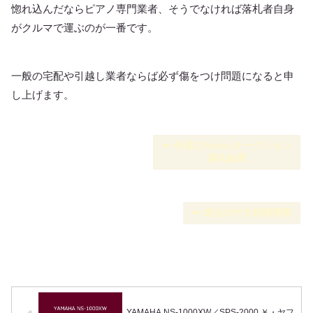
惚れ込んだならピアノ専門業者、そうでなければ落札者自身
がクルマで運ぶのが一番です。
一般の宅配や引越し業者ならば必ず傷をつけ問題になると申
し上げます。
➡︎ 今回のYahooオークション
落札結果
➡︎ 過去の中古相場情報
YAMAHA NS-1000XW／SPS-2000 ￥・ヤフ