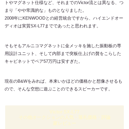
トやマグネット仕様など、それまでのVictor流とは異なる、つ
まり「やや常識的な」ものとなりました。
2008年にKENWOODとの経営統合ですから、ハイエンドオー
ディオは実質SX-L77までであったと思われます。
そもそもアルニコマグネットに金メッキを施した振動板の専
用設計ユニット、そして内部まで突板仕上げの贅をこらした
キャビネットでペア57万円は安すぎた。
現在のB&Wをみれば、本来いかほどの価格かと想像させるも
ので、そんな空想に遊ぶことのできるスピーカーです。
Victor SX-L77
その他オークションの人気・落札価格・評論
家レビュー