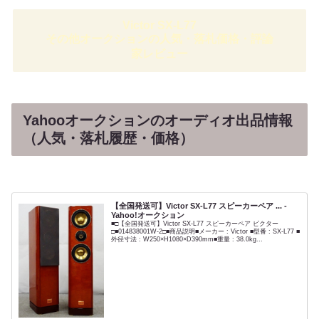
Victor SX-L77
その他オークションの人気・落札価格・評論
家レビュー
Yahooオークションのオーディオ出品情報
（人気・落札履歴・価格）
【全国発送可】Victor SX-L77 スピーカーペア ... -
Yahoo!オークション
■□【全国発送可】Victor SX-L77 スピーカーペア ビクター
□■014838001W-2□■商品説明■メーカー : Victor ■型番 : SX-L77 ■
外径寸法 : W250×H1080×D390mm■重量 : 38.0kg...