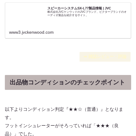
スピーカーシステムSX-L77製品情報 | JVC
株式会社JVCケンウッドのJVCブランド、ビクターブランドのオ
ーディオ製品を紹介するサイト。
www3.jvckenwood.com
➡︎ 雑誌レビュー・評論
出品物コンディションのチェックポイント
以下よりコンディション判定『★★☆（普通）』となりま
す。
フットインシュレーターがそろっていれば「★★★（良
品）」でした。