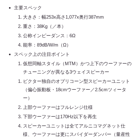
主要スペック
大きさ：幅253x高さ1,077x奥行387mm
重さ：38Kg（／本）
公称インピーダンス：6Ω
能率：89dB/W/m（Ω）
スペック上の注目ポイント
仮想同軸スタイル（MTM）かつ上下のウーファーの
チューニングが異なる3ウェイスピーカー
ビクター独自のオブリコーン型スピーカーユニット
（偏心振動板・18cmウーファー／2.5cmツィータ
ー）
上部ウーファーはフルレンジ仕様
下部ウーファーは170Hz以下を再生
スピーカーユニットは全てアルニコマグネット仕
様、ウーファーは更にスパイダーダンパー（量産性