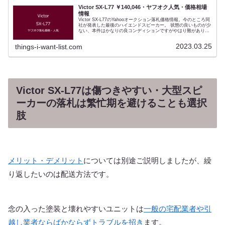
Victor SX-L77 ￥140,046・ヤフオク人気・価格相場
情報
Victor SX-L77のYahooオークション落札価格情報。今のところ同
社が発表した最後のハイエンドスピーカー。 状態の良いものが少
ない、本件はかなりの良コンディションですがやはり難がありま
す。オークションよりショップのほうが良品が多いスピーカー、
それだけに今回のような良コンディションの中古はかなりの人気
2023.03.25
things-i-want-list.com
を集めます。 音質上のデメリットはありません、強いていうなら
相場と呼べるものが形成されておらずその時の人気で入札される
こと。また過去のビクタースピーカーの高級オーディオと比較し
て金メッキの振動板はデザイン上あまりに馴染まないこと。 メリ
ットは、現時点（2023年3月）で「最後のVictorハイエンドスピー
カー」であること。SX-L9・SX-L7の正統はマグネシウムコーン
ではなくこちらです。 その後により高額なSX-M7もつくられたも
のの、キャビネットやマグネット仕様など、それまでのVictor流
Victor SX-L77は傷つきやすい・大型スピ
とは異なる、つまり「やや常識的な」ものとなりました。 2008
年にKENWOODとの経営統合ですから、ハイエンドオーディオは
ーカーの落札は繁忙期を避けることも選択
SX-L77までであったと思われます。 そもそもアルニコマグネッ
トに金メッキを施した振動板の専用設計ユニット、そして内部ま
肢
で突板仕上げの贅をこらしたキャビネットでペア57万円が安すぎ
た。 現在のB&Wをみれば、本来いかほどの価格かと想像させる
もので、そんな空想に遊ぶことのできるスピーカーです。
メリット・デメリット
については別途ご説明しましたが、繰
り返したいのは配送方法です。
念の入った塗装と壊れやすいユニットは
一般の宅配業者や引
越し業者ならばかならずトラブルを招き
ます。