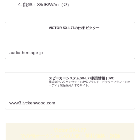
能率：89dB/W/m（Ω）
VICTOR SX-L77の仕様 ビクター
audio-heritage.jp
スピーカーシステムSX-L77製品情報 | JVC
株式会社JVCケンウッドのJVCブランド、ビクターブランドのオ
ーディオ製品を紹介するサイト。
www3.jvckenwood.com
Victor SX-L77
その他オークションの人気・落札価格・評論