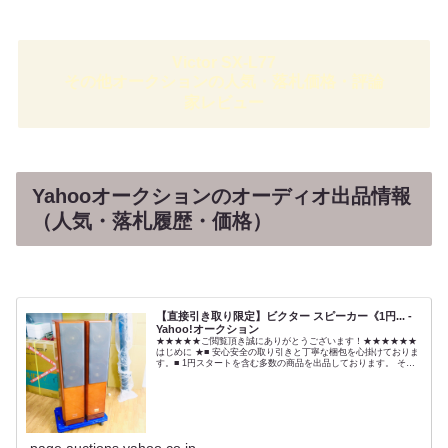
Victor SX-L77
その他オークションの人気・落札価格・評論
家レビュー
Yahooオークションのオーディオ出品情報
（人気・落札履歴・価格）
【直接引き取り限定】ビクター スピーカー《1円... -
Yahoo!オークション
★★★★★ご閲覧頂き誠にありがとうございます！★★★★★★
はじめに ★■ 安心安全の取り引きと丁寧な梱包を心掛けておりま
す。■ 1円スタートを含む多数の商品を出品しております。 その
他商品を見るにはこちらをクリック！■ 送料連絡や商品の発...
page.auctions.yahoo.co.jp