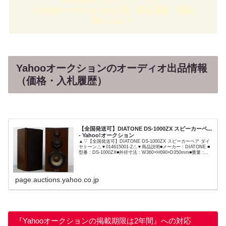
その他オークションの人気・落札価格・評論
家レビュー
Yahooオークションのオーディオ出品情報
（価格・入札履歴）
【全国発送可】DIATONE DS-1000ZX スピーカーペ...
- Yahoo!オークション
▲▽【全国発送可】DIATONE DS-1000ZX スピーカーペア ダイ
ヤトーン△▼014615001-2△▼商品説明■メーカー : DIATONE ■
型番 : DS-1000ZX■外径寸法 : W360×H690×D350mm■重量 :...
page.auctions.yahoo.co.jp
『Yahooオークションの掲載期限は2年間』への対応