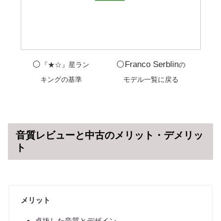
⚪️
⚪️Franco Serblin
『★☆』星ラン
の
キングの基準
モデル一覧に戻る
音質レビューと中古のメリット・デメリッ
ト
メリット
卓抜した音質とデザイン