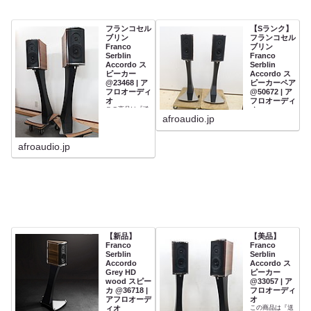
フランコセル
【Sランク】
ブリン
フランコセル
Franco
ブリン
Serblin
Franco
Accordo ス
Serblin
ピーカー
Accordo ス
@23468 | ア
ピーカーペア
フロオーディ
@50672 | ア
オ
フロオーディ
この商品は『送
オ
料無料』です。
afroaudio.jp
送料無料・3営
業日以内に発送
afroaudio.jp
【新品】
【美品】
Franco
Franco
Serblin
Serblin
Accordo
Accordo ス
Grey HD
ピーカー
wood スピー
@33057 | ア
カ @36718 |
フロオーディ
アフロオーデ
オ
ィオ
この商品は『送