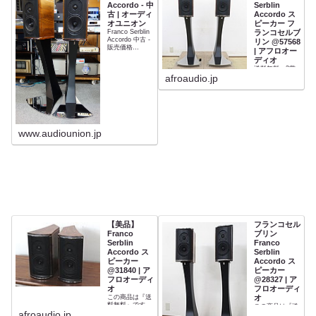
Accordo - 中
Serblin
古 | オーディ
Accordo ス
オユニオン
ピーカー フ
Franco Serblin
ランコセルブ
Accordo 中古 -
リン @57568
販売価格
| アフロオー
¥748,000(税込)
ディオ
送料無料・3営
業日以内に発送
afroaudio.jp
www.audiounion.jp
【美品】
フランコセル
Franco
ブリン
Serblin
Franco
Accordo ス
Serblin
ピーカー
Accordo ス
@31840 | ア
ピーカー
フロオーディ
@28327 | ア
オ
フロオーディ
この商品は『送
オ
料無料』です。
この商品は『送
afroaudio.jp
料無料』です。