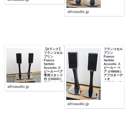
afroaudio.jp
【Aランク】
フランコセル
フランコセル
ブリン
ブリン
Franco
Franco
Serblin
Serblin
Accordo ス
Accordo ス
ピーカー ペ
ピーカーペア
ア @46606 |
専用スタンド
アフロオーデ
付 @50043 |
ィオ
アフロオーデ
この商品は『送
料無料』です。
afroaudio.jp
ィオ
送料無料・3営
業日以内に発送
afroaudio.jp