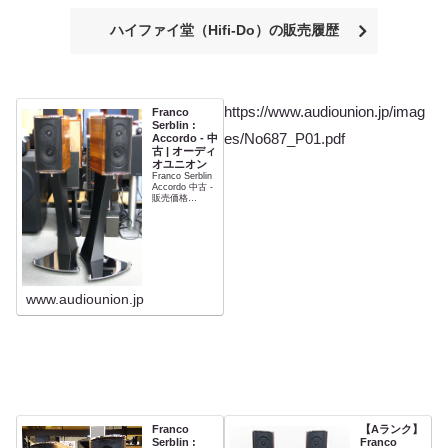
ハイファイ堂（Hifi-Do）の販売履歴
https://www.audiounion.jp/imag
Franco
Serblin :
es/No687_P01.pdf
Accordo - 中
古 | オーディ
オユニオン
Franco Serblin
Accordo 中古 -
販売価格
¥918,000(税込)
www.audiounion.jp
Franco
【Aランク】
Serblin :
Franco