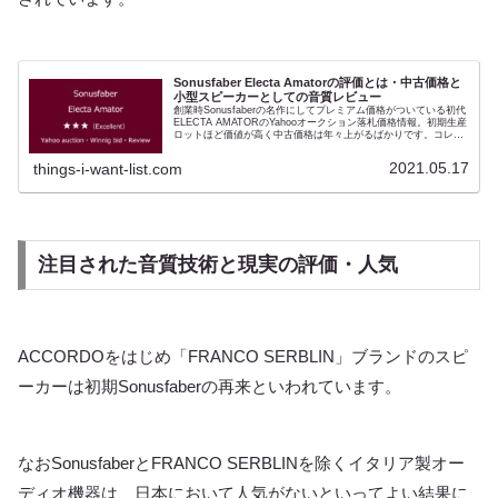
Sonusfaber Electa Amatorの評価とは・中古価格と
小型スピーカーとしての音質レビュー
創業時Sonusfaberの名作にしてプレミアム価格がついている初代
ELECTA AMATORのYahooオークション落札価格情報。初期生産
ロットほど価値が高く中古価格は年々上がるばかりです。コレク
ション目的の購入すら出始めた。この個体でコンディションは新
品同様です。ソナスファベールは創業当時、欧州や北米ではほと
2021.05.17
things-i-want-list.com
んど顧みられていませんでした。オーディオスピーカーとしての
価値を見出したのは日本の代理店と評論家の柳沢功力氏です。日
本のオーディオ雑誌はたびたびELECTA AMATORの試聴記事特
集を企画してその音質を広め現在もエレクタアマトール３として
連綿と続いています。
注目された音質技術と現実の評価・人気
ACCORDOをはじめ「FRANCO SERBLIN」ブランドのスピ
ーカーは初期Sonusfaberの再来といわれています。
なおSonusfaberとFRANCO SERBLINを除くイタリア製オー
ディオ機器は、日本において人気がないといってよい結果に