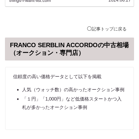
things-i-want-list.com
ターとコンティニュアムコーンであり、ソリッドボディ・トゥイ
ーター・オン・トップやリバースラップキャビネットは小幅のチ
ューニングです。比較対象はYAMAHA NS3000・MAGICO A１・
TAD ME-1・Paradigm Persona Bがあり、確実に805D4は高音
質。なお805D4は中国産のコピー品・偽物が多い、中古は正規保
証書が必須です。
⚪️
記事
トップ
に戻る
FRANCO SERBLIN ACCORDOの中古相場
（オークション・専門店）
信頼度の高い価格データとして以下を掲載
人気（ウォッチ数）の高かったオークション事例
「１円」「1,000円」など低価格スタートかつ入
札が多かったオークション事例