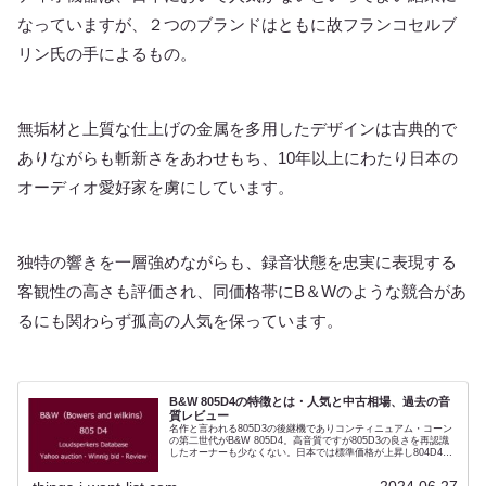
なっていますが、２つのブランドはともに故フランコセルブ
リン氏の手によるもの。
無垢材と上質な仕上げの金属を多用したデザインは古典的で
ありながらも斬新さをあわせもち、10年以上にわたり日本の
オーディオ愛好家を虜にしています。
独特の響きを一層強めながらも、録音状態を忠実に表現する
客観性の高さも評価され、同価格帯にB＆Wのような競合があ
るにも関わらず孤高の人気を保っています。
B&W 805D4の特徴とは・人気と中古相場、過去の音
質レビュー
名作と言われる805D3の後継機でありコンティニュアム・コーン
の第二世代がB&W 805D4。高音質ですが805D3の良さを再認識
したオーナーも少なくない。日本では標準価格が上昇し804D4の
音質が著しく高まったこともあり割高の印象があります。そのた
め中古人気が続いている。基本はダイヤモンド・ドームトゥイー
2024.06.27