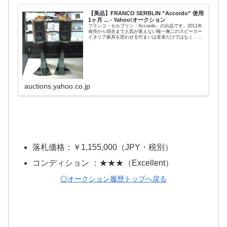
【美品】FRANCO SERBLIN ”Accordo” 使用
1ヶ月 ... - Yahoo!オークション
フランコ・セルブリン「Accordo」の出品です。2011年
発売から現在まで人気が衰えない唯一無二のスピーカー
イタリア家具を思わせる佇まいは音楽だけではなく、生
活を豊かにしてくれます「私は常々小さなスピーカーを
好んできました。その控えめな佇...
auctions.yahoo.co.jp
落札価格：￥1,155,000（JPY・税別）
コンディション ：★★★（Excellent）
⚪️オークション履歴トップへ戻る