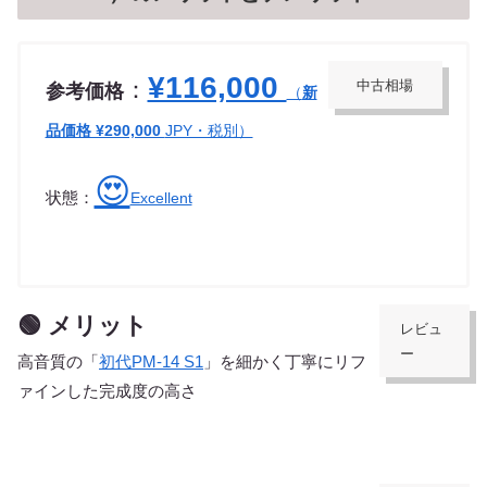
¥116,000
：
中古相場
参考価格
（
新
品価格 ¥290,000
JPY・税別）
😍
状態：
Excellent
🟢 メリット
レビュ
ー
高音質の「
初代PM-14 S1
」を細かく丁寧にリフ
ァインした完成度の高さ