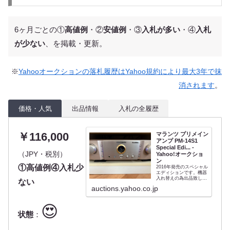
6ヶ月ごとの①
高値例
・②
安値例
・③
入札が多い
・④
入札
が少ない
、を掲載・更新。
※
Yahooオークションの落札履歴はYahoo規約により最大3年で抹
消されます
。
価格・人気
出品情報
入札の全履歴
￥116,000
マランツ プリメイン
アンプ PM-14S1
Special Edi... -
（JPY・税別）
Yahoo!オークショ
ン
①高値例④入札少
2016年発売のスペシャル
エディションです。機器
入れ替えの為出品致しま
ない
す。目立ったキズや汚れ
auctions.yahoo.co.jp
はないですが中古品です
ので神経質な方はご遠慮
下さい。ノークレームノ
😍
ーリターンでお願いしま
す。商品は写真が全てで
状態
：
す。元箱、電池、保証書
はありません。