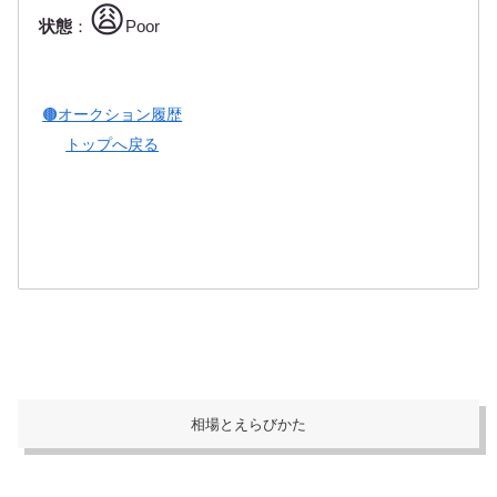
😩
す。商品到着後、できる
だけお早めの状態・動作
状態
：
Poor
確認をお願い...
🟤オークション履歴
トップへ戻る
相場とえらびかた