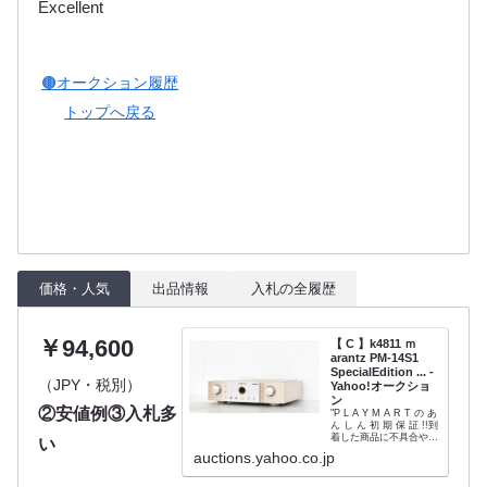
Excellent
🟤オークション履歴
トップへ戻る
価格・人気
出品情報
入札の全履歴
￥94,600
【 C 】k4811 ｍ
arantz PM-14S1
SpecialEdition ... -
（JPY・税別）
Yahoo!オークショ
ン
②安値例③入札多
"P L A Y M A R T の あ
ん し ん 初 期 保 証 !!到
着した商品に不具合や破
い
損等の問題があった場合
auctions.yahoo.co.jp
は、商品到着後7日以内
にご連絡ください。返品
返金にて対応いたしま