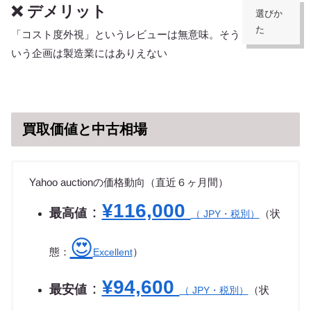
❌ デメリット
選びか
た
「コスト度外視」というレビューは無意味。そう
いう企画は製造業にはありえない
買取価値と中古相場
Yahoo auctionの価格動向（直近６ヶ月間）
¥116,000
：
最高値
（状
（
JPY・税別）
😍
態：
）
Excellent
¥94,600
：
最安値
（状
（
JPY・税別）