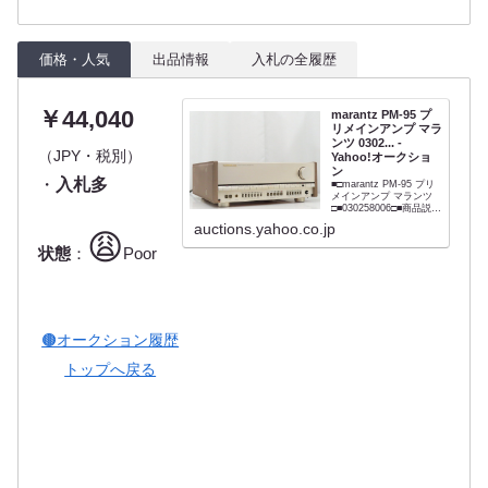
価格・人気
出品情報
入札の全履歴
￥44,040
marantz PM-95 プ
リメインアンプ マラ
ンツ 0302... -
（JPY・税別）
Yahoo!オークショ
ン
・
入札多
■□marantz PM-95 プリ
メインアンプ マランツ
□■030258006□■商品説明
■メーカー : marantz■型
auctions.yahoo.co.jp
番 : PM-95■外径寸法 :
😩
W454×H170×D457mm■
状態
：
Poor
重量 : 27.2kg 【商品の
状態 当店での...
🟤オークション履歴
トップへ戻る