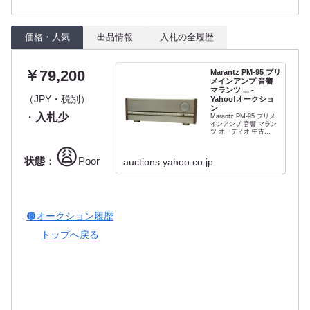
価格・人気
出品情報
入札の全履歴
￥79,200
Marantz PM-95 プリ
メインアンプ 音響
マランツ ... -
（JPY・税別）
Yahoo!オークショ
ン
・
入札少
Marantz PM-95 プリメ
インアンプ 音響 マラン
ツ オーディオ 中古
T9892334 商品情報 メー
カー名 Marantz 型番
😩
PM-95 シリアル
状態
：
Poor
auctions.yahoo.co.jp
MZ01936010183 メーカ
ー保証 無 コンディショ
ンランク C 一般...
🟤オークション履歴
トップへ戻る