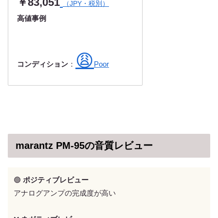
￥83,051
（JPY・税別）
高値事例
😩
コンディション
：
Poor
marantz PM-95の音質レビュー
🟢
ポジティブレビュー
アナログアンプの完成度が高い