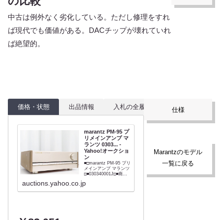
の比較
中古は例外なく劣化している。ただし修理をすれ
ば現代でも価値がある。DACチップが壊れていれ
ば絶望的。
価格・状態
出品情報
入札の全履歴
仕様
marantz PM-95 プ
リメインアンプ マ
ランツ 0303... -
Yahoo!オークショ
Marantzのモデル
ン
一覧に戻る
■□marantz PM-95 プリ
メインアンプ マランツ
□■030340001J□■商品
説明■メーカー :
auctions.yahoo.co.jp
marantz■型番 : PM-
95■外径寸法 :
W454×H170×D457mm
■重量 : 27.2kg 【商品
の状態 当店で...