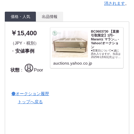
消されます
。
価格・人気
出品情報
￥15,400
BC0603730 【直接
引取限定】1円~
Marantz マラン... -
（JPY・税別）
Yahoo!オークショ
ン
・
安値事例
●営業日について● 誠に
恐れ入りますが、当店は
2025年1月6日(月)より、
土日祝日を休業日とさせ
auctions.yahoo.co.jp
て頂きます。(夏季・冬期
😩
休業日を除く) 入金確
状態
：
Poor
認・発送・メッセージ返
信・直接引取等は営業日
での対応となりますので
ご了承下さい。下記営業
日カレン...
🟤オークション履歴
トップへ戻る