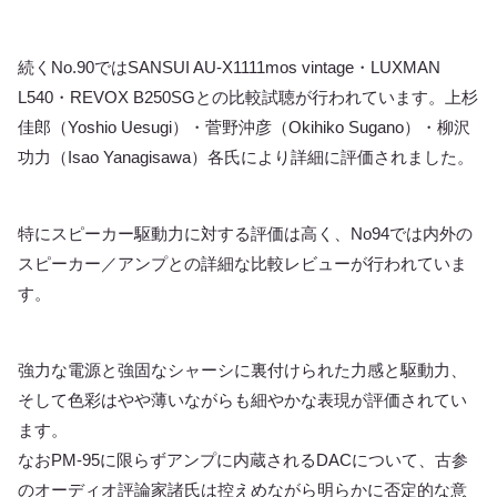
続くNo.90ではSANSUI AU-X1111mos vintage・LUXMAN
L540・REVOX B250SGとの比較試聴が行われています。上杉
佳郎（Yoshio Uesugi）・菅野沖彦（Okihiko Sugano）・柳沢
功力（Isao Yanagisawa）各氏により詳細に評価されました。
特にスピーカー駆動力に対する評価は高く、No94では内外の
スピーカー／アンプとの詳細な比較レビューが行われていま
す。
強力な電源と強固なシャーシに裏付けられた力感と駆動力、
そして色彩はやや薄いながらも細やかな表現が評価されてい
ます。
なおPM-95に限らずアンプに内蔵されるDACについて、古参
のオーディオ評論家諸氏は控えめながら明らかに否定的な意