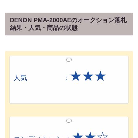
DENON PMA-2000AEのオークション落札
結果・人気・商品の状態
★★
★
人気 ：
★
★
☆