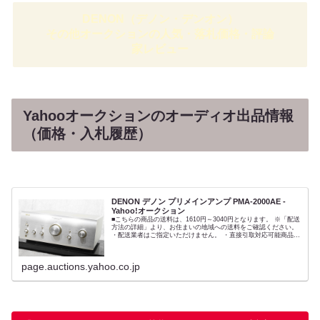
DENON（デノン・デンオン）
その他オークションの人気・落札価格・評論
家レビュー
Yahooオークションのオーディオ出品情報
（価格・入札履歴）
DENON デノン プリメインアンプ PMA-2000AE -
Yahoo!オークション
■こちらの商品の送料は、1610円～3040円となります。 ※「配送
方法の詳細」より、お住まいの地域への送料をご確認ください。
・配送業者はご指定いただけません。 ・直接引取対応可能商品を
除き、原則倉庫ご来店での直接引取には対応いたしかねま...
page.auctions.yahoo.co.jp