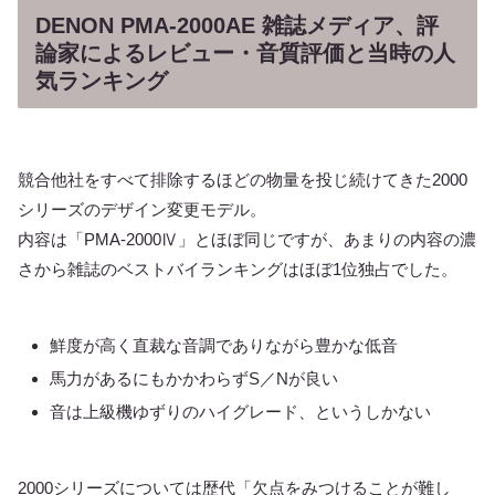
DENON PMA-2000AE 雑誌メディア、評
論家によるレビュー・音質評価と当時の人
気ランキング
競合他社をすべて排除するほどの物量を投じ続けてきた2000
シリーズのデザイン変更モデル。
内容は「PMA-2000Ⅳ」とほぼ同じですが、あまりの内容の濃
さから雑誌のベストバイランキングはほぼ1位独占でした。
鮮度が高く直裁な音調でありながら豊かな低音
馬力があるにもかかわらずS／Nが良い
音は上級機ゆずりのハイグレード、というしかない
2000シリーズについては歴代「欠点をみつけることが難し