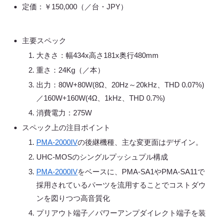
定価：￥150,000（／台・JPY）
主要スペック
大きさ：幅434x高さ181x奥行480mm
重さ：24Kg（／本）
出力：80W+80W(8Ω、20Hz～20kHz、THD 0.07%)
／160W+160W(4Ω、1kHz、THD 0.7%)
消費電力：275W
スペック上の注目ポイント
PMA-2000IV
の後継機種、主な変更面はデザイン。
UHC-MOSのシングルプッシュプル構成
PMA-2000IV
をベースに、PMA-SA1やPMA-SA11で
採用されているパーツを流用することでコストダウ
ンを図りつつ高音質化
プリアウト端子／パワーアンプダイレクト端子を装