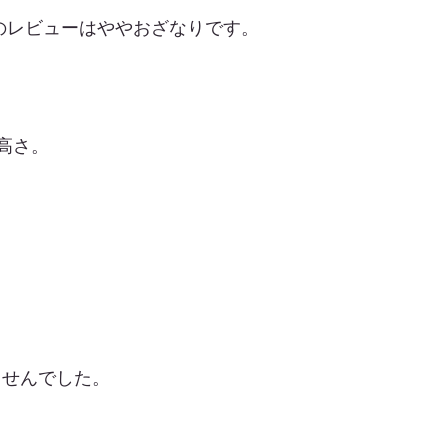
のレビューはややおざなりです。
高さ。
ませんでした。