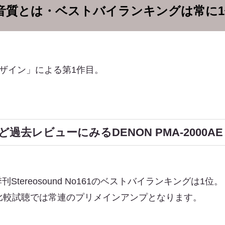
0AEの音質とは・ベストバイランキングは常に
新デザイン」による第1作目。
。
去レビューにみるDENON PMA-2000AE
Stereosound No161のベストバイランキングは1位。
版）でも比較試聴では常連のプリメインアンプとなります。