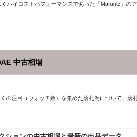
くハイコストパフォーマンスであった「Marantz」の
00AE 中古相場
、多くの注目（ウォッチ数）を集めた落札例について、落
ークションの中古相場と最新の出品データ