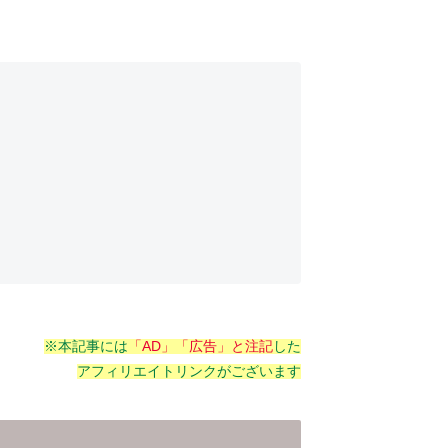
※本記事には
「AD」「広告」と注記
した
アフィリエイトリンクがございます