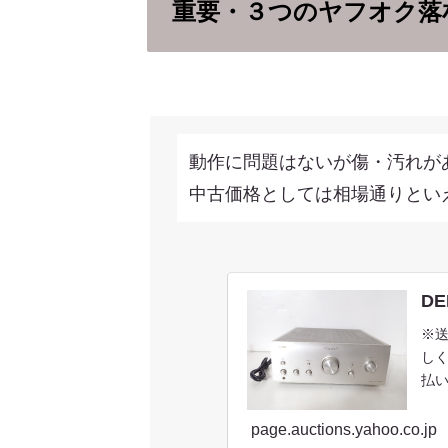
重要・３つのヤフオク落
動作に問題はないが傷・汚れが
中古価格としては相場通りとい
DE
※
し
払い
page.auctions.yahoo.co.jp