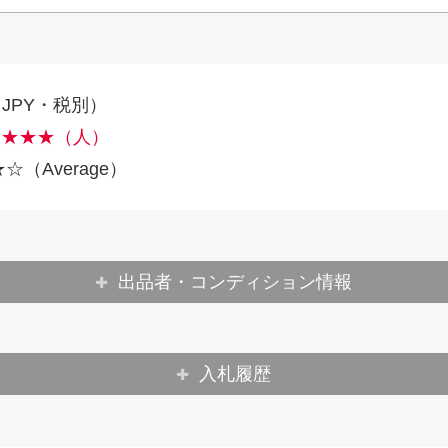
（JPY・税別）
：★★★（人）
（Average）
出品者・コンディション情報
入札履歴