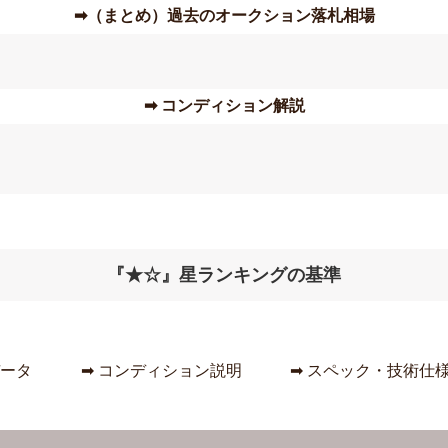
➡︎（まとめ）過去のオークション落札相場
➡︎ コンディション解説
『★☆』星ランキングの基準
データ
➡︎ コンディション説明
➡︎ スペック・技術仕