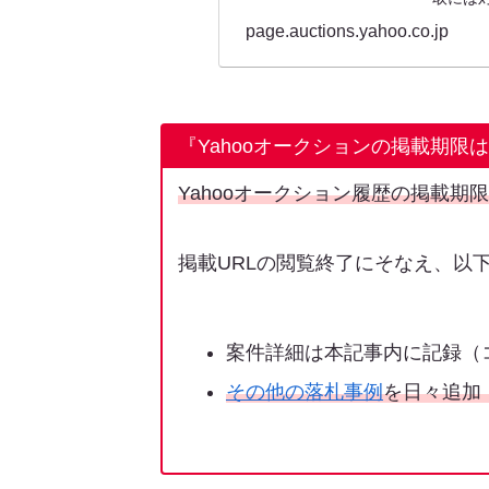
page.auctions.yahoo.co.jp
『Yahooオークションの掲載期限
Yahooオークション履歴の掲載期
掲載URLの閲覧終了にそなえ、以
案件詳細は本記事内に記録（
その他の落札事例
を日々追加