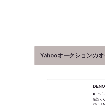
Yahooオークションの
DENO
■こちら
確認く
取には対