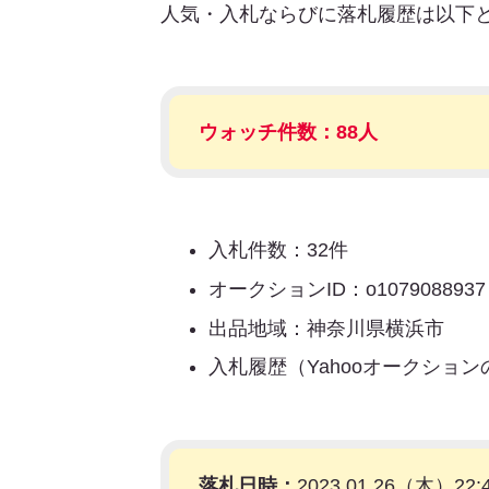
人気・入札ならびに落札履歴は以下
ウォッチ件数：88人
入札件数：32件
オークションID：o1079088937
出品地域：神奈川県横浜市
入札履歴（Yahooオークショ
落札日時：
2023.01.26（木）22: