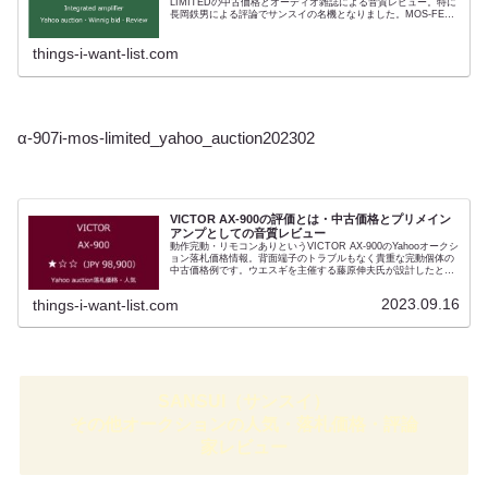
LIMITEDの中古価格とオーディオ雑誌による音質レビュー。特に
長岡鉄男による評論でサンスイの名機となりました。MOS-FET
アンプの傑作でありサンスイのバランスア...
things-i-want-list.com
α-907i-mos-limited_yahoo_auction202302
VICTOR AX-900の評価とは・中古価格とプリメイン
アンプとしての音質レビュー
動作完動・リモコンありというVICTOR AX-900のYahooオークシ
ョン落札価格情報。背面端子のトラブルもなく貴重な完動個体の
中古価格例です。ウエスギを主催する藤原伸夫氏が設計したとい
われるアンプ。コンディションはよくありませんが紛失されやす
いリモコンありの個体です。ビクターゆえ人気がありませんでし
2023.09.16
things-i-want-list.com
たが。単なる高級アンプブームに便乗したモデルでなかったこと
は、ME-10000ゆずりの構造とその音質にはっきりとみることが
できます。メンテナンス可能であるなら、現在でも100万円クラ
スのプリメインアンプに伍する音質を持っています。
SANSUI（サンスイ）
その他オークションの人気・落札価格・評論
家レビュー