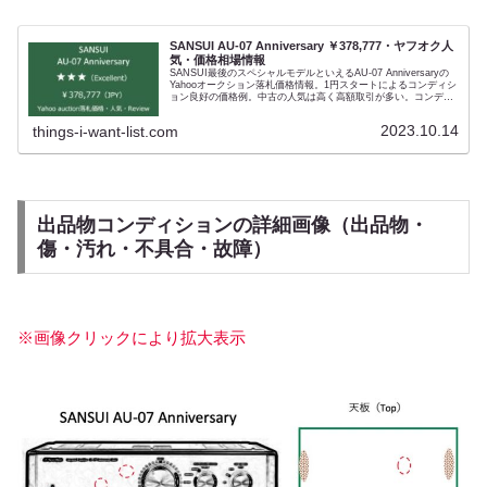
SANSUI AU-07 Anniversary ￥378,777・ヤフオク人
気・価格相場情報
SANSUI最後のスペシャルモデルといえるAU-07 Anniversaryの
Yahooオークション落札価格情報。1円スタートによるコンディシ
ョン良好の価格例。中古の人気は高く高額取引が多い。コンディ
ション判定『★★★（Excellent）』。動作完動・傷無し・付属品
完備という申し分のない中古個体です。中古選びのポイントはの
2023.10.14
things-i-want-list.com
ちのちの修理・メンテナンスを考慮すること。つまり相場に対し
てあまりに安い中古個体は避けたい。その音質はニュートラルそ
のものといわれています。サンスイのハイエンドプリメインにつ
いては、評論家もセパレートアンプ同等かそれ以上とレビューし
ています。設計としてはMOS-FETではなくMN-LAPT（バイポー
ラトランジスタ）を使った同社初のトップエンドプリメインアン
プ。AU-07 Anniversary、もっといえば最後期のサンスイには独
特の世界があり、ファンを魅了しています。触れればふれるほど
出品物コンディションの詳細画像（出品物・
その高音質の追求が感じられ、手放せなくなる。 どこの世界にた
かがインシュレーターに施す金メッキの厚みをヒアリングで決め
傷・汚れ・不具合・故障）
るオーディオメーカーがありましょうか。
※画像クリックにより拡大表示