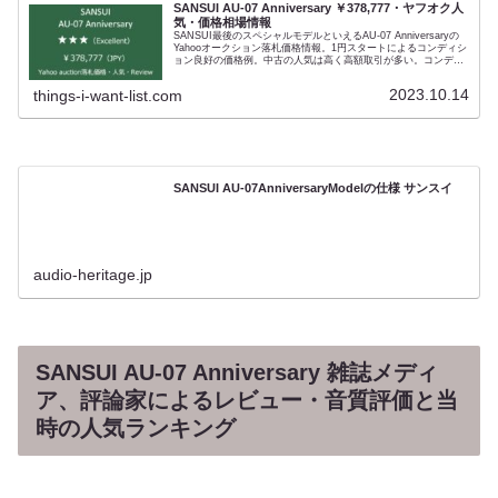
SANSUI AU-07 Anniversary ￥378,777・ヤフオク人
気・価格相場情報
SANSUI最後のスペシャルモデルといえるAU-07 Anniversaryの
Yahooオークション落札価格情報。1円スタートによるコンディシ
ョン良好の価格例。中古の人気は高く高額取引が多い。コンディ
ション判定『★★★（Excellent）』。動作完動・傷無し・付属品
完備という申し分のない中古個体です。中古選びのポイントはの
2023.10.14
things-i-want-list.com
ちのちの修理・メンテナンスを考慮すること。つまり相場に対し
てあまりに安い中古個体は避けたい。その音質はニュートラルそ
のものといわれています。サンスイのハイエンドプリメインにつ
いては、評論家もセパレートアンプ同等かそれ以上とレビューし
ています。設計としてはMOS-FETではなくMN-LAPT（バイポー
ラトランジスタ）を使った同社初のトップエンドプリメインアン
プ。AU-07 Anniversary、もっといえば最後期のサンスイには独
特の世界があり、ファンを魅了しています。触れればふれるほど
SANSUI AU-07AnniversaryModelの仕様 サンスイ
その高音質の追求が感じられ、手放せなくなる。 どこの世界にた
かがインシュレーターに施す金メッキの厚みをヒアリングで決め
るオーディオメーカーがありましょうか。
audio-heritage.jp
SANSUI AU-07 Anniversary 雑誌メディ
ア、評論家によるレビュー・音質評価と当
時の人気ランキング