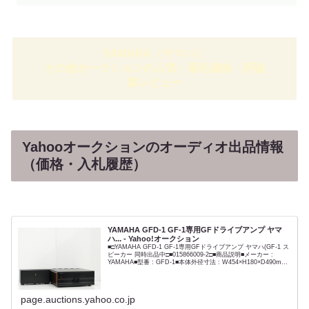
YAMAHA（ヤマハ）
その他オークションの人気・落札価格・評論
家レビュー
Yahooオークションのオーディオ出品情報
（価格・入札履歴）
YAMAHA GFD-1 GF-1専用GFドライブアンプ ヤマ
ハ... - Yahoo!オークション
■□YAMAHA GFD-1 GF-1専用GFドライブアンプ ヤマハ(GF-1 ス
ピーカー 同時出品中□■015866009-2□■商品説明■メーカー :
YAMAHA■型番 : GFD-1■本体外径寸法 : W454×H180×D490m...
page.auctions.yahoo.co.jp