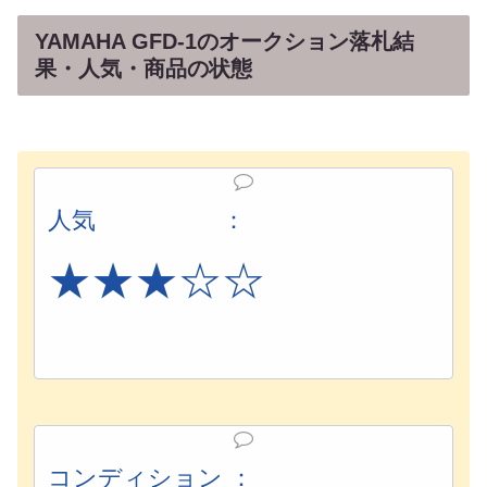
YAMAHA GFD-1のオークション落札結
果・人気・商品の状態
人気 ：
★★
★
☆☆
コンディション ：