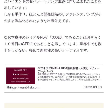
どハイエンドのセパレートアンプ並みに作り込まれたことを
示しています。
しかも手作り、ほとんど開発段階のリファレンスアンプがそ
のまま製品化されたような出来栄えです。
なお本案件のシリアルNoが「00010」であることはおそらく
１０番目のGFD-1であることを示しています。世界中でも数
十台しかない、極めて趣味性の高いオーディオです。
ヤフオク YAMAHA GF-1落札相場・人気とレビュー
データベース
落札価格が1000万円を超えたYAMAHA GF-1のYahooオークショ
ン落札価格情報。日本製オーディオでは前例のない最高値といえ
る中古価格です。かつ状態は最高であり、30年以上前のスピーカ
ーでありながらその音質もまた屈指です。コンディション判定
『★★★（Excellent）』となります。 30年を経たとは思えない
2023.09.18
things-i-want-list.com
ほど管理が行き届いており、振動板・キャビネットともに傷ひと
つありません。その中古価格は相場が形成されていません。傷あ
り・専用駆動アンプ（GFD-1）がない状態で
￥4,000,000（JPY）程度の実績はあるものの、特に2000年代に
入ってからはショップが懇意の顧客に紹介販売するなどの事例が
ほとんどです。本件ほどのコンディションは例がなく、今後中古
GF-1の指標となるものです。その音質は登場時、雑誌メディアに
おいておおきな話題となったモデル。 日本製オーディオとして最