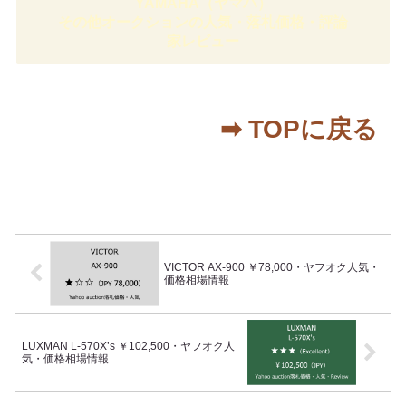
YAMAHA（ヤマハ）
高価格に位置するスピーカーであり、かつ大企業であるYAMAHA
がまるでガレージメーカーのような開発方針をとったことでも話
その他オークションの人気・落札価格・評論
題となったオーディオ。30年を経て同様のスピーカーは作ること
ができず、いまや中古は定価の2倍を超える価値をもちました。
家レビュー
同時期の競合スピーカーはVictor SX-1000 Laboratory・
DIATONE DS-2003・ONKYO GS-1と多彩ですが、そのなかにあ
っても際立ったモデルです。
➡︎ TOPに戻る
VICTOR AX-900 ￥78,000・ヤフオク人気・
価格相場情報
LUXMAN L-570X’s ￥102,500・ヤフオク人
気・価格相場情報