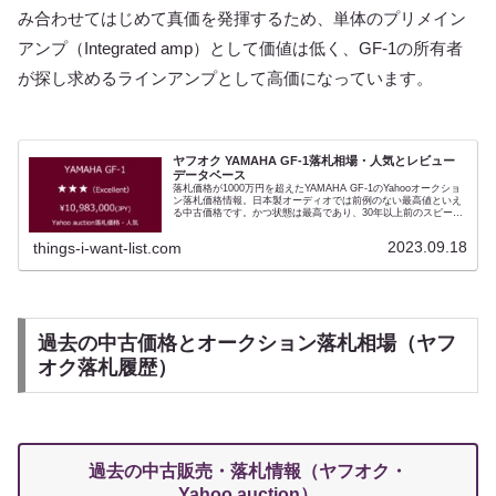
み合わせてはじめて真価を発揮するため、単体のプリメイン
アンプ（Integrated amp）として価値は低く、GF-1の所有者
が探し求めるラインアンプとして高価になっています。
ヤフオク YAMAHA GF-1落札相場・人気とレビュー
データベース
落札価格が1000万円を超えたYAMAHA GF-1のYahooオークショ
ン落札価格情報。日本製オーディオでは前例のない最高値といえ
る中古価格です。かつ状態は最高であり、30年以上前のスピーカ
ーでありながらその音質もまた屈指です。コンディション判定
『★★★（Excellent）』となります。 30年を経たとは思えない
2023.09.18
things-i-want-list.com
ほど管理が行き届いており、振動板・キャビネットともに傷ひと
つありません。その中古価格は相場が形成されていません。傷あ
り・専用駆動アンプ（GFD-1）がない状態で
￥4,000,000（JPY）程度の実績はあるものの、特に2000年代に
入ってからはショップが懇意の顧客に紹介販売するなどの事例が
ほとんどです。本件ほどのコンディションは例がなく、今後中古
GF-1の指標となるものです。その音質は登場時、雑誌メディアに
おいておおきな話題となったモデル。 日本製オーディオとして最
過去の中古価格とオークション落札相場（ヤフ
高価格に位置するスピーカーであり、かつ大企業であるYAMAHA
がまるでガレージメーカーのような開発方針をとったことでも話
オク落札履歴）
題となったオーディオ。30年を経て同様のスピーカーは作ること
ができず、いまや中古は定価の2倍を超える価値をもちました。
同時期の競合スピーカーはVictor SX-1000 Laboratory・
DIATONE DS-2003・ONKYO GS-1と多彩ですが、そのなかにあ
っても際立ったモデルです。
過去の中古販売・落札情報（ヤフオク・
Yahoo auction）