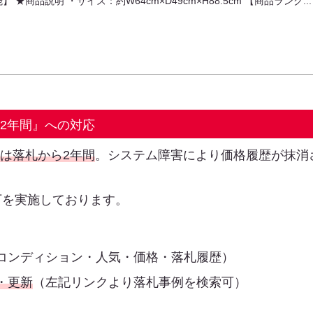
】 ★商品説明 ・サイズ：約W64cm×D49cm×H88.5cm 【商品ランク...
は2年間』への対応
限は落札から2年間
。システム障害により価格履歴が抹消
下を実施しております。
コンディション・人気・価格・落札履歴）
・更新
（左記リンクより落札事例を検索可）