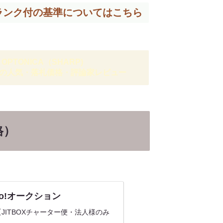
ランク付の基準については
こちら
 OPTONICA（SHARP)
の人気・落札価格・評論家レビュー
格）
Yahoo!オークション
ピーカー 【JITBOXチャーター便・法人様のみ