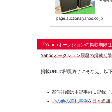
利用可能
page.auctions.yahoo.co.jp
『Yahooオークションの掲載期限
Yahooオークション履歴の掲載期
掲載URLの閲覧終了にそなえ、以
案件詳細は本記事内に記録（
その他の落札事例
を日々追加