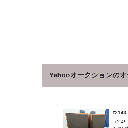
Yahooオークションの
t2143
□t214