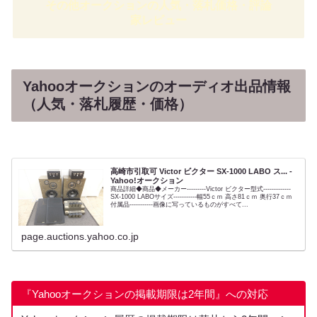
その他オークションの人気・落札価格・評論
家レビュー
Yahooオークションのオーディオ出品情報
（人気・落札履歴・価格）
高崎市引取可 Victor ビクター SX-1000 LABO ス... -
Yahoo!オークション
商品詳細◆商品◆メーカー---------Victor ビクター型式-------------
SX-1000 LABOサイズ-----------幅55ｃｍ 高さ81ｃｍ 奥行37ｃｍ
付属品-----------画像に写っているものがすべて...
page.auctions.yahoo.co.jp
『Yahooオークションの掲載期限は2年間』への対応