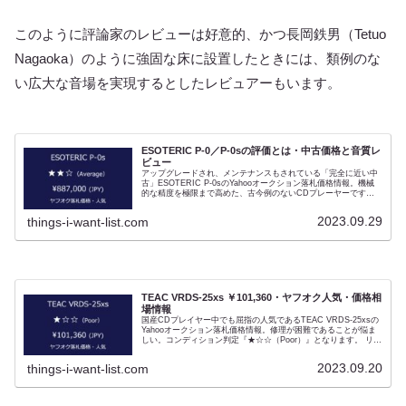
このように評論家のレビューは好意的、かつ長岡鉄男（Tetuo
Nagaoka）のように強固な床に設置したときには、類例のな
い広大な音場を実現するとしたレビュアーもいます。
ESOTERIC P-0／P-0sの評価とは・中古価格と音質レ
ビュー
アップグレードされ、メンテナンスもされている「完全に近い中
古」ESOTERIC P-0sのYahooオークション落札価格情報。機械
的な精度を極限まで高めた、古今例のないCDプレーヤーです。
コンディション判定『★★☆（Average）』、メーカーメンテナ
ンスならびにアップグレードが完了した個体ですが、画像情報が
2023.09.29
things-i-want-list.com
少ない（側面の画像皆無）。またメンテナンスの実施時期も不明
です。P-0sは使用するに従い精度が落ちていくため数年前のメン
テナンスでは意味がないため。デジタルデータの補正を最小と
し、アナログプレーヤーのようにCDの記録面を読み取るという
設計から「最高精度のCDプレーヤー」という評判をとったモデ
ル。評論家からは驚きをもってレビューされています。「VUK-
P0」にアップグレードされたP-0sは24ビット・176.4ｋHzへの
D/Dアップコンバート機能も有していますが、当初予定された
TEAC VRDS-25xs ￥101,360・ヤフオク人気・価格相
SACDへの対応は行われないまま終わりました。
場情報
国産CDプレイヤー中でも屈指の人気であるTEAC VRDS-25xsの
Yahooオークション落札価格情報。修理が困難であることが悩ま
しい。コンディション判定『★☆☆（Poor）』となります。 リモ
コンがない、動作は正常のようですが確認できない機能がありま
す。TEAC VRDS-25xsにかぎらず、リモコンの無い、あるいは
2023.09.20
things-i-want-list.com
リモコンの電池室が液漏れしているCDプレーヤーはなぜか本体
が故障していることが多く要注意です。またVRDS-25xsで一番注
意するべきは光ピックアップです。TEACは8年を経過するとサポ
ートをやめる会社ですが、この機種については例外的にサポート