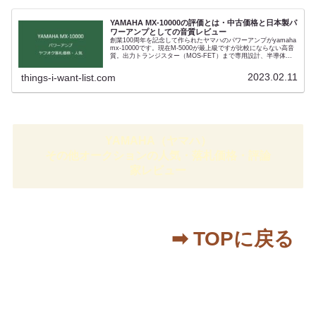
ンプとしてのレビューがありません。駆動力のあるアンプである
ことはその構成を見てもわかりますが（電源を含む本体重量は
38Kg）、「GF-1」との組み合わせを前提にチューニングがされ
YAMAHA MX-10000の評価とは・中古価格と日本製パ
ており世上のプリメインアンプ（Integrated amp）とは同列に語
ワーアンプとしての音質レビュー
れないためです。さまざまな意味で趣味性の強いオーディオコン
創業100周年を記念して作られたヤマハのパワーアンプがyamaha
ポとなります。
mx-10000です。現在M-5000が最上級ですが比較にならない高音
質。出力トランジスター（MOS-FET）まで専用設計、半導体か
ら設計するという、現在ではまず実現不可能なハイエンドオーデ
ィオ。 本機は、デジタルプリアンプCX-10000そしてCDプレーヤ
2023.02.11
things-i-want-list.com
ー CDX-10000ととともに同社100周年記念として企画されていま
す。現代のスピーカーも難なく鳴らしますが、発売当初はマーク
レビンソンなど海外製のオーディオに押され売れませんでした。
音質レビューはジェフロウランドModel7 ⅲと比較されるクリア
でパワフルな音質でした。なお修理が不可能な部品が多く、中古
オーディオとしてパワーメーターは要注意チェックポイントとな
ります。
YAMAHA（ヤマハ）
その他オークションの人気・落札価格・評論
家レビュー
➡︎ TOPに戻る