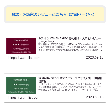
を継続しています。ただし部品をまとめて生産している模様であ
り修理対応時期は不定期です。雑誌メディアでは人気ランキング
の上位機種でしたが、それ以上に本機を有名にしたのが長岡鉄男
（Tetsuo Nagaoka）の評論です。当時DENON DP-S1／DA-S1
を使用していた同氏は、このVRDS-25xsを聴いてリファレンスの
雑誌・評論家のレビューはこちら（詳細ページへ）
CDプレーヤーとして導入しています。
ヤフオク YAMAHA GF-1落札相場・人気とレビュー
データベース
落札価格が1000万円を超えたYAMAHA GF-1のYahooオークショ
ン落札価格情報。日本製オーディオでは前例のない最高値といえ
る中古価格です。かつ状態は最高であり、30年以上前のスピーカ
ーでありながらその音質もまた屈指です。コンディション判定
『★★★（Excellent）』となります。 30年を経たとは思えない
2023.09.18
things-i-want-list.com
ほど管理が行き届いており、振動板・キャビネットともに傷ひと
つありません。その中古価格は相場が形成されていません。傷あ
り・専用駆動アンプ（GFD-1）がない状態で
￥4,000,000（JPY）程度の実績はあるものの、特に2000年代に
入ってからはショップが懇意の顧客に紹介販売するなどの事例が
ほとんどです。本件ほどのコンディションは例がなく、今後中古
GF-1の指標となるものです。その音質は登場時、雑誌メディアに
おいておおきな話題となったモデル。 日本製オーディオとして最
YAMAHA GFD-1 ￥587,555・ヤフオク人気・価格相
高価格に位置するスピーカーであり、かつ大企業であるYAMAHA
場情報
がまるでガレージメーカーのような開発方針をとったことでも話
「GF-1」とともに出品されたYAMAHA GFD-1のYahooオークシ
題となったオーディオ。30年を経て同様のスピーカーは作ること
ョン落札価格情報。アンプとしての音質ではなく、GF-1とセット
ができず、いまや中古は定価の2倍を超える価値をもちました。
の価値として高値で落札されています。コンディション判定
同時期の競合スピーカーはVictor SX-1000 Laboratory・
『★★☆（Average）』、相当に大切にされた形跡はあり動作確
DIATONE DS-2003・ONKYO GS-1と多彩ですが、そのなかにあ
認済みですが若干の傷がある個体です。中古YAMAHA GFD-1に
っても際立ったモデルです。
2023.09.19
things-i-want-list.com
は単体での落札履歴がほとんどありません。一応
￥500,000（JPY）程度の落札例はあるものの、GF-1と組み合わ
せてはじめて真価を発揮するため、単体のプリメインアンプ
（Integrated amp）として価値は低く、GF-1の所有者が探し求め
るラインアンプとして高価になっています。音質について単体ア