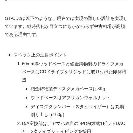
GT-CD2は以下のような、現在では実現の難しい設計を実現し
ています。継時劣化が目立つにもかかわらず中古相場が高額
である理由です。
スペック上の注目ポイント
60mm厚ウッドベースと砲金鋳物製のドライブメカ
ベースにCDドライブをリジッドに取り付けた剛体構
造
砲金鋳物製ディスクメカベースは3Kg
ウッドベースはアフリカンウォルナット
ディスククランパー（スタビライザー）は丸鋼
削り出し（160g）
D/A変換部は、ヤマハ独自のI-PDM方式1ビットDAC
と、2次ノイズシェイピングを採用