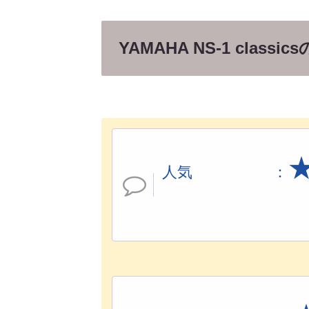
YAMAHA NS-1 cl
人気 ：