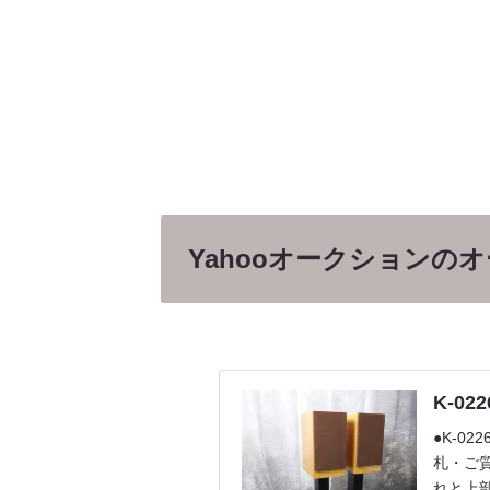
Yahooオークションの
K-02
●K-0
札・ご
れと上部.