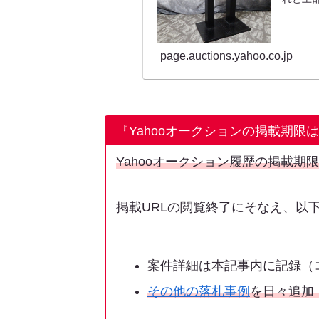
page.auctions.yahoo.co.jp
『Yahooオークションの掲載期限
Yahooオークション履歴の掲載期
掲載URLの閲覧終了にそなえ、以
案件詳細は本記事内に記録（
その他の落札事例
を日々追加