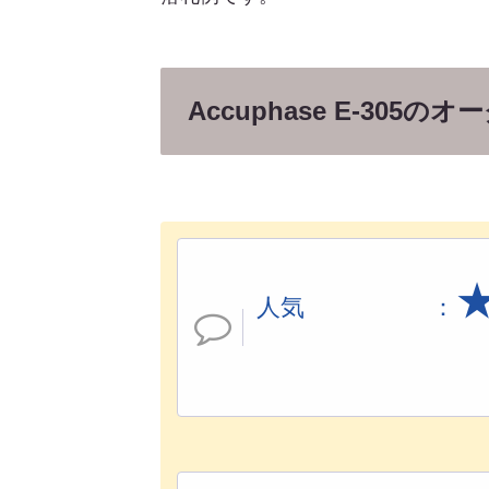
Accuphase E-30
人気 ：