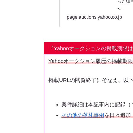
った場合
-...
page.auctions.yahoo.co.jp
『Yahooオークションの掲載期限
Yahooオークション履歴の掲載期
掲載URLの閲覧終了にそなえ、以
案件詳細は本記事内に記録（
その他の落札事例
を日々追加