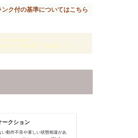
ランク付の基準については
こちら
Accuphase
の人気・落札価格・評論家レビュー
o!オークション
ない動作不良や著しい状態相違があ