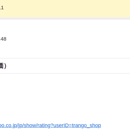
11
48
価）
hoo.co.jp/jp/show/rating?userID=trango_shop