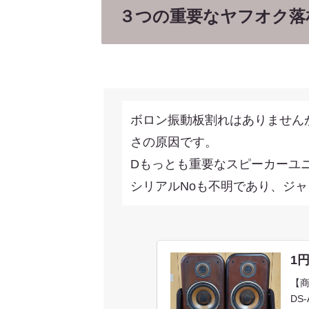
３つの重要なヤフオク落
ボロン振動板割れはありません
さの原因です。
Dもっとも重要なスピーカーユ
シリアルNoも不明であり、ジ
1
【商
DS