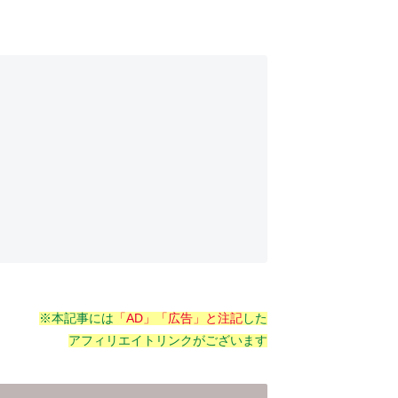
※本記事には
「AD」「広告」と注記
した
アフィリエイトリンクがございます