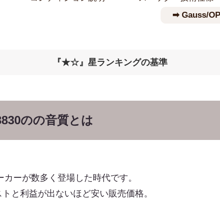
➡︎ Gauss
『★☆』星ランキングの基準
P-3830のの音質とは
ピーカーが数多く登場した時代です。
ストと利益が出ないほど安い販売価格。