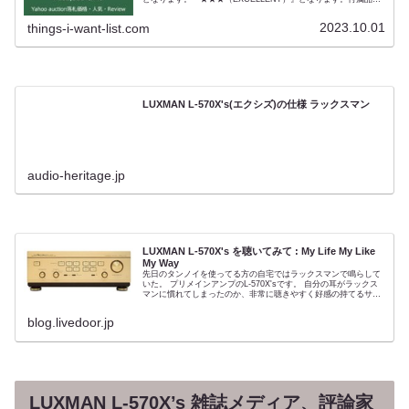
完備し、本体の傷・汚れもほとんどありません。ただ修理・メン
テナンスが不要というわけではない。純A級アンプという方式か
2023.10.01
things-i-want-list.com
ら、発熱の多さによる内部の劣化に注意する必要があります。症
状としては、アッテネーターのガリ（Noise） 各種スイッチの切
り替えノイズ 放熱メッシュの変形（波打つ） ラックスマンが採
用していた放熱機構（ヒートパイプ）は極めて効率が高く、他社
に比べると行き届いた放熱設計ではありますが、数十年続くA級
アンプの発熱には不十分です。その音質はラックスマンがセパレ
ートアンプと同等のプリメインアンプを作ろうとした時期のハイ
エンドモデル。80年代後半から90年代前半、日本のオーディオア
LUXMAN L-570X's(エクシズ)の仕様 ラックスマン
ンプにおいて純A級増幅が流行のひとつでしたが、なかでもラッ
クスマンはA級アンプに熱心に取り組んだメーカーです。
audio-heritage.jp
LUXMAN L-570X's を聴いてみて : My Life My Like
My Way
先日のタンノイを使ってる方の自宅ではラックスマンで鳴らして
いた。 プリメインアンプのL-570X'sです。 自分の耳がラックス
マンに慣れてしまったのか、非常に聴きやすく好感の持てるサウ
ンドでした。 空間を上手に作り上げる感じで、それに独自の...
blog.livedoor.jp
LUXMAN L-570X’s 雑誌メディア、評論家