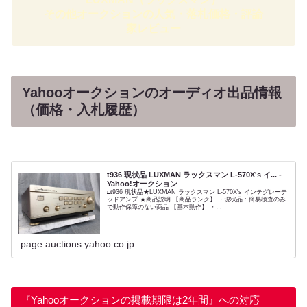
その他オークションの人気・落札価格・評論
家レビュー
Yahooオークションのオーディオ出品情報
（価格・入札履歴）
t936 現状品 LUXMAN ラックスマン L-570X's イ... -
Yahoo!オークション
□t936 現状品★LUXMAN ラックスマン L-570X's インテグレーテ
ッドアンプ ★商品説明 【商品ランク】 ・現状品：簡易検査のみ
で動作保障のない商品 【基本動作】 ・
TUNER/CD/LINE1.2/PHONO端子音出しOKで...
page.auctions.yahoo.co.jp
『Yahooオークションの掲載期限は2年間』への対応