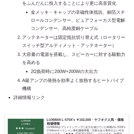
をふんだんに投入することにより更に高音質化
金メッキ・キャップの非磁性体抵抗、銅箔スチ
ロールコンデンサー、ピュアフォーカス型電解
コンデンサー、高純度銅ケーブル
アッテネーターは固定抵抗切り替え式（ロータリー
スイッチ型アルティメット・アッテネーター）
大容量の電源を搭載し、スピーカーに対する駆動力
を高める
2Ω負荷時に200W+200Wの大出力
A級アンプの発熱を効率よく放熱するヒートパイプ
機構
詳細情報リンク
LUXMAN L-570X's ￥102,500・ヤフオク人気・価格
相場情報
LUXMANがプリメインアンプに全力を傾けていた時期のL-570X’s
のYahooオークション落札価格情報。元箱もあり条件のよい中古
となります。『★★★（EXCELLENT）』となります。付属品が