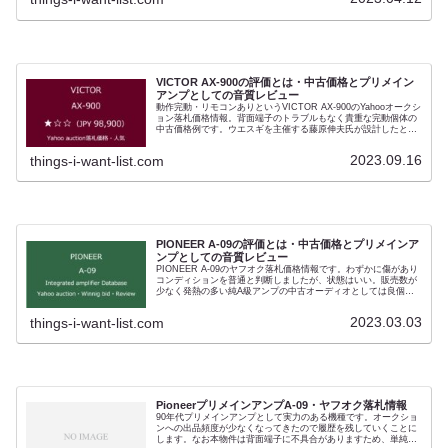
能性の個体です。重量級のためヤフオクなどオークションサイト
でも前面パネルに問題のある個体が多い。 オーディオの中古相場
はおおむね15万円前後の落札、付属品等が完備していたりすると
20万円に迫る入札があります。実力のあるプリメインアンプであ
り発売時も評価が高く、中古相場はわずかづつですが上昇してい
ます。ラックスマン、Accuphaseの他、Pioneer、Victor、
Kenwood、そしてMarantzがそれまでにない高額なプリメインア
ンプを競ってリリースした90年代に比較してバランスの高さで評
VICTOR AX-900の評価とは・中古価格とプリメイン
価されたモデル。ビクター（AX-900）、アキュフェーズ
アンプとしての音質レビュー
（E406）、パイオニア（A-09）の各要素をバランスよく備えたの
動作完動・リモコンありというVICTOR AX-900のYahooオークシ
がマランツ（PM-15F）と雑誌メディアでは評されました。 はっ
ョン落札価格情報。背面端子のトラブルもなく貴重な完動個体の
きりコスパのよいアンプです。落札履歴と人気にその評価が現れ
中古価格例です。ウエスギを主催する藤原伸夫氏が設計したとい
ています。 デメリットは年月を経て修理に困難を生じるようにな
われるアンプ。コンディションはよくありませんが紛失されやす
ったこと、修理費は高い。チューニングでなく部品で実現した高
いリモコンありの個体です。ビクターゆえ人気がありませんでし
音質だからです。メリットは、90年代の最上位プリメインアンプ
2023.09.16
things-i-want-list.com
たが。単なる高級アンプブームに便乗したモデルでなかったこと
中でも別格の評価を受けた音質。 Marantz PM-15Fはオーディオ
は、ME-10000ゆずりの構造とその音質にはっきりとみることが
評論家の重鎮であった菅野沖彦（Okihiko Sugano）氏からもっと
できます。メンテナンス可能であるなら、現在でも100万円クラ
もバランスに優れた音調とされ、サンスイすら一時は評価を譲っ
スのプリメインアンプに伍する音質を持っています。
たほど。 メンテナンス・修理をする業者もあり、完全な個体は現
在のハイエンドアンプを凌ぐパフォーマンスをもつプリメインア
ンプです。
PIONEER A-09の評価とは・中古価格とプリメインア
ンプとしての音質レビュー
PIONEER A-09のヤフオク落札価格情報です。わずかに傷があり
コンディションを普通と判断しましたが、状態はいい。販売数が
少なく発熱の多い純A級アンプの中古オーディオとしては良個体
が比較的多いモデルです。デメリットは背面端子が壊れやすいこ
と、そしてEXCLUSIVEアンプのパーツを転用しているため汎用
2023.03.03
things-i-want-list.com
部品で修理した場合音質が変わりやすいこと。この時期の高級プ
リメインアンプは同様のカスタムパーツを使用したものが多く、
完成度の高い修理はサンスイ・ラックスマン・アキュフェーズに
限られます。 すでに部品取りの個体を確保しはじめているユーザ
ーも多く長く安定していた中古価格相場も上昇し始めました。オ
ークションは良個体を見つけやすいですが高値です。
PioneerプリメインアンプA-09・ヤフオク落札情報
90年代プリメインアンプとして実力のある機種です。オークショ
ンへの出品頻度が少なくなってきたので履歴を残していくことに
します。なお本物件は背面端子に不具合がありますため、単純な