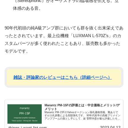
（Stereophonic）がオーケストラの臨場感を伝える。立
体感のある音。
90年代初頭の純A級アンプ群においても群を抜く出来栄えであ
ったとされています。最上位機種「LUXMAN L-570Z’s」のカ
スタムパーツが多く使われたこともあり、販売数も多かった
モデルです。
雑誌・評論家のレビューはこちら（詳細ページへ）
Marantz PM-15Fの評価とは・中古価格とメリット/デ
メリット
Marantz PM-15FのYahooオークション落札価格情報。難ありで
すが入札多数による高額落札です。 90年代前半の高級プリメイン
アンプブームの落とし子にして、故 菅野沖彦が最も評価したモデ
ル。 コンディション判定『★☆☆（Poor）』となります。 最も
メンテナンスの困難な電動ボリュームまわりにダメージのある可
2023.04.12
things-i-want-list.com